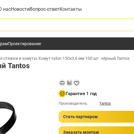
О нас
Новости
Вопрос-ответ
Контакты
у
ёрам
Проектирование
е стяжки и хомуты
›
Хомут nylon 150x3,6 мм 100 шт. чёрный Tantos
ый Tantos
Гарантия 1 год
Производитель.
Tantos
Стать партнером
Заказать монтаж