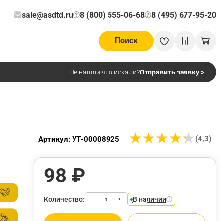
sale@asdtd.ru
8 (800) 555-06-68
8 (495) 677-95-20
?
?
Поиск
Отправить заявку >
Не нашли что искали?
★
★
★
★
★
★
★
★
★
★
(4,3)
Артикул: УТ-00008925
98 ₽
Количество:
В наличии
−
+