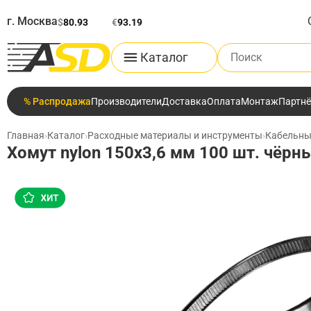
г. Москва
$
80.93
€
93.19
Поиск по каталог
Каталог
% Распродажа
Производители
Доставка
Оплата
Монтаж
Партн
Главная
›
Каталог
›
Расходные материалы и инструменты
›
Кабельны
Хомут nylon 150x3,6 мм 100 шт. чёрн