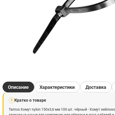
Описание
Характеристики
Доставка
Кратко о товаре
?
Tantos Хомут nylon 150x3,6 мм 100 шт. чёрный - Хомут нейло
замком на конце для крепления или обвязки в жгут кабелей и