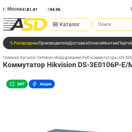
г. Москва
$
81.41
€
94.06
Поиск по каталог
Каталог
% Распродажа
Производители
Доставка
Оплата
Монтаж
Партн
Главная
›
Каталог
›
Сетевое оборудование
›
PoE-коммутаторы
›
DS-3E
Коммутатор Hikvision DS-3E0106P-E/