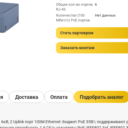
Общее кол-во портов
6
RJ-45
Количество (100
Нет данных
Мбит/с) PoE портов
Стать партнером
Заказать монтаж
ия
Доставка
Оплата
Подобрать аналог
й 6кВ; 2 Uplink порт 100М Ethernet: бюджет PoE 35Вт; поддерживают
скная способность 1.6 Гб/с; стандарты PoE: IEEE802.3af, IEEE802.3