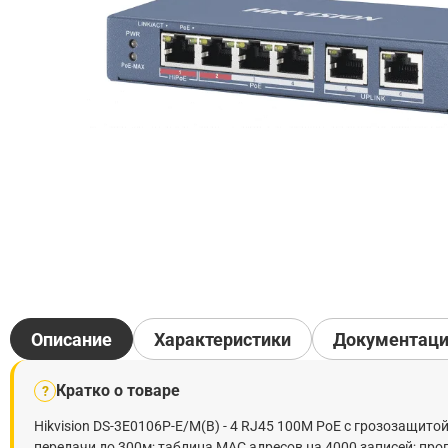
Описание
Характеристики
Документац
Кратко о товаре
?
Hikvision DS-3E0106P-E/M(B) - 4 RJ45 100M PoE с грозозащито
передачи до 300м; таблица MAC адресов на 4000 записей; пропу