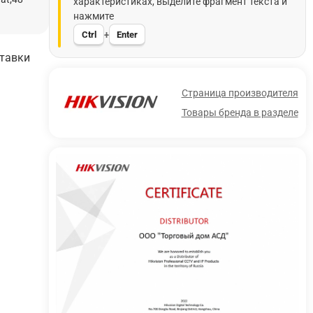
характеристиках, выделите фрагмент текста и
нажмите
Ctrl
Enter
+
ставки
Страница производителя
Товары бренда в разделе