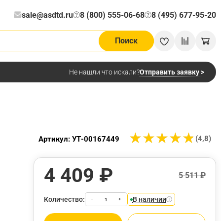
sale@asdtd.ru
8 (800) 555-06-68
8 (495) 677-95-20
?
?
Поиск
Отправить заявку >
Не нашли что искали?
★
★
★
★
★
★
★
★
★
★
(4,8)
Артикул: УТ-00167449
4 409 ₽
5 511 ₽
Количество:
В наличии
−
+