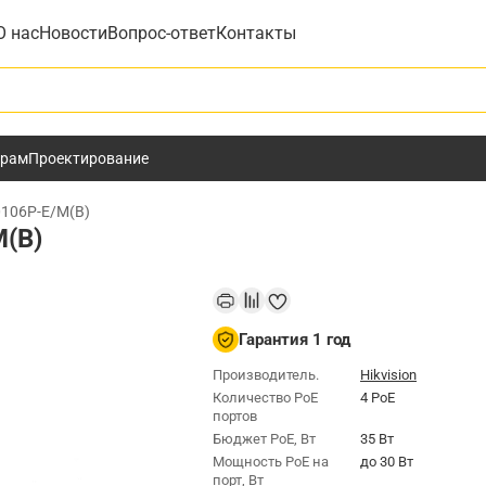
О нас
Новости
Вопрос-ответ
Контакты
у
ёрам
Проектирование
0106P-E/M(B)
M(B)
Гарантия 1 год
Производитель.
Hikvision
Количество PoE
4 PoE
портов
Бюджет РоЕ, Вт
35 Вт
Мощность РоЕ на
до 30 Вт
порт, Вт