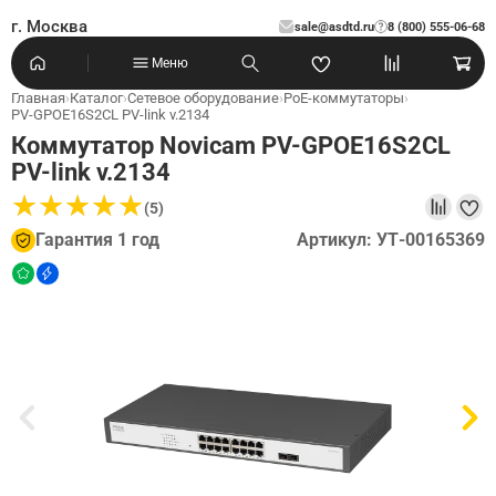
г. Москва
sale@asdtd.ru
8 (800) 555-06-68
?
Меню
Главная
›
Каталог
›
Сетевое оборудование
›
PoE-коммутаторы
›
PV-GPOE16S2CL PV-link v.2134
Коммутатор Novicam PV-GPOE16S2CL
PV-link v.2134
★
★
★
★
★
★
★
★
★
★
(5)
Гарантия 1 год
Артикул: УТ-00165369