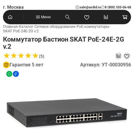
г. Москва
sale@asdtd.ru
8 (800) 555-06-68
?
Меню
Главная
›
Каталог
›
Сетевое оборудование
›
PoE-коммутаторы
›
SKAT PoE-24E-2G v.2
Коммутатор Бастион SKAT PoE-24E-2G
v.2
★
★
★
★
★
★
★
★
★
★
(5)
Гарантия 5 лет
Артикул: УТ-00030956