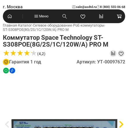
г. Москва
sale@asdtd.ru
8 (800) 555-06-68
?
Меню
Главная
›
Каталог
›
Сетевое оборудование
›
PoE-коммутаторы
›
ST-S308POE(8G/2S/1C/120W/A) PRO M
Коммутатор Space Technology ST-
S308POE(8G/2S/1C/120W/A) PRO M
★
★
★
★
★
★
★
★
★
★
(4,2)
Гарантия 1 год
Артикул: УТ-00097672