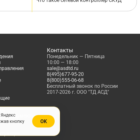
Что такое сетевой контроллер СКУД
Контакты
дения
Понедельник — Пятница
ы
10:00 — 18:00
управления
sale@asdtd.ru
8(495)677-95-20
е
8(800)555-06-68
Бесплатный звонок по России
2017-2026 г. ООО "ТД АСД"
ющие
мы
 Яндекс
, Инструменты
OK
ажав кнопку
жарной
ктующие