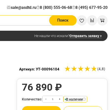
sale@asdtd.ru
8 (800) 555-06-68
8 (495) 677-95-20
?
?
Поиск
Отправить заявку >
Не нашли что искали?
★
★
★
★
★
★
★
★
★
★
(4,8)
Артикул: УТ-00096104
76 890 ₽
Количество:
В наличии
−
+