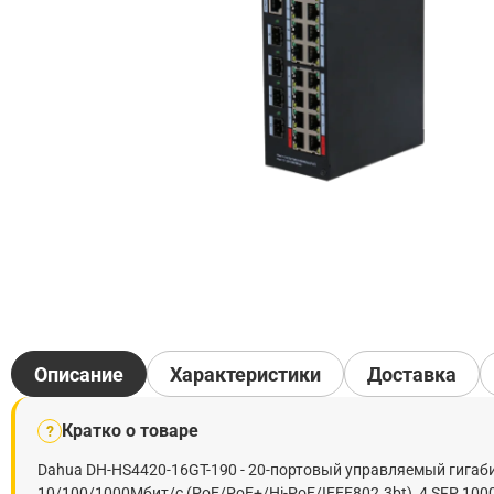
Описание
Характеристики
Доставка
Кратко о товаре
?
Dahua DH-HS4420-16GT-190 - 20-портовый управляемый гигаб
10/100/1000Мбит/с (PoE/PoE+/Hi-PoE/IEEE802.3bt), 4 SFP 1000