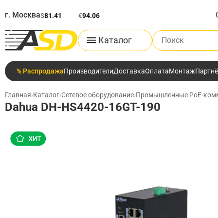
г. Москва
$
81.41
€
94.06
Поиск по каталог
Каталог
% Распродажа
Производители
Доставка
Оплата
Монтаж
Партн
Главная
›
Каталог
›
Сетевое оборудование
›
Промышленные PoE-ком
Dahua DH-HS4420-16GT-190