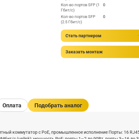
Кол-во портов SFP (1
0
Гбит/с)
Кол-во портов SFP
0
(2.5 Гбит/с)
Стать партнером
Заказать монтаж
Оплата
Подобрать аналог
итный коммутатор с PoE, промышленное исполнение Порты: 16 RJ4
Мбит/с (uplink); мощность PoE: порты 1~2 до 90Вт, порты 3~16 до 3