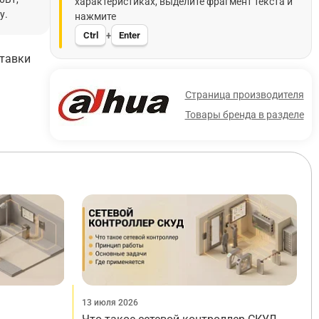
характеристиках, выделите фрагмент текста и
у.
нажмите
Ctrl
Enter
+
ставки
Страница производителя
Товары бренда в разделе
13 июля 2026