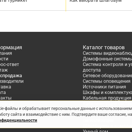
ать турникет
Как выбрать шлагбаум
ормация
Каталог товаров
пания
Системы видеонаблю
ости
Домофонные систем
ос-ответ
Система контроля и 
таж
доступа
аспродажа
Сетевое оборудовани
изводители
Системы оповещения
тавка
Источники питания
ата
Шкафы и комплекту
такты
Кабельная продукция
тнёрам
Кабеленесущие систе
kie-файлы и обрабатывает персональные данные с использованием
ектирование
Расходные материалы
боту сайта и взаимодействие с ним. Подтвердите ваше согласие, н
Системы охранно-по
сигнализации
онфиденциальности
Шлагбаумы и компле
Умный дом