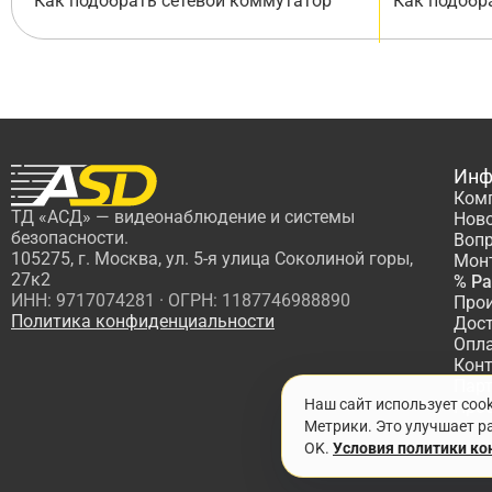
Как подобрать сетевой коммутатор
Как подобр
Инф
Ком
ТД «АСД» — видеонаблюдение и системы
Нов
безопасности.
Вопр
105275, г. Москва, ул. 5-я улица Соколиной горы,
Мон
27к2
% Р
ИНН: 9717074281 · ОГРН: 1187746988890
Про
Политика конфиденциальности
Дос
Опл
Кон
Пар
Наш сайт использует coo
Про
Метрики. Это улучшает ра
OK.
Условия политики к