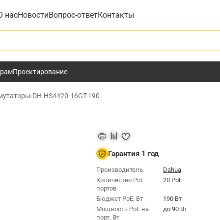
О нас
Новости
Вопрос-ответ
Контакты
у
ёрам
Проектирование
мутаторы
›
DH-HS4420-16GT-190
Гарантия 1 год
Производитель.
Dahua
Количество PoE
20 PoE
портов
Бюджет РоЕ, Вт
190 Вт
Мощность РоЕ на
до 90 Вт
порт, Вт