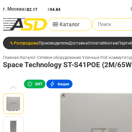
г. Москва
$
82.17
€
94.84
Поиск по каталог
Каталог
% Распродажа
Производители
Доставка
Оплата
Монтаж
Партн
Главная
›
Каталог
›
Сетевое оборудование
›
Уличные PoE-коммутато
Space Technology ST-S41POE (2M/65W/