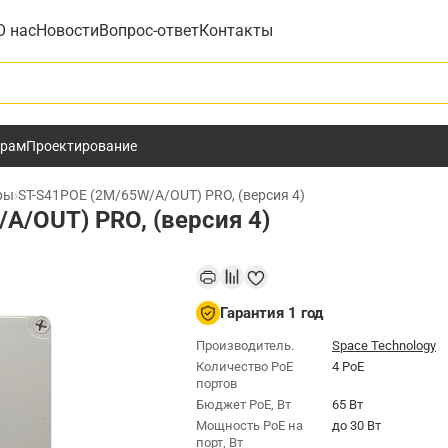
О нас
Новости
Вопрос-ответ
Контакты
у
ёрам
Проектирование
ры
›
ST-S41POE (2M/65W/А/OUT) PRO, (версия 4)
А/OUT) PRO, (версия 4)
Гарантия 1 год
Производитель.
Space Technology
Количество PoE
4 PoE
портов
Бюджет РоЕ, Вт
65 Вт
Мощность РоЕ на
до 30 Вт
порт, Вт