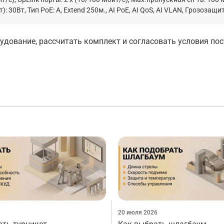
: 30Вт, Тип РоЕ: А, Extend 250м., AI PoE, AI QoS, AI VLAN, Грозозащи
дование, рассчитать комплект и согласовать условия по
20 июля 2026