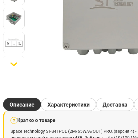
Описание
Характеристики
Доставка
Кратко о товаре
?
Space Technology ST-S41POE (2M/65W/А/OUT) PRO, (версия 4) -
проводных сетей напряжением 48В, PoE порты: 4 х (10/100 Мбит