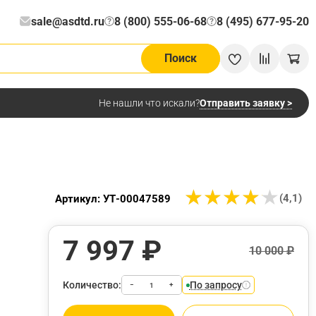
sale@asdtd.ru
8 (800) 555-06-68
8 (495) 677-95-20
?
?
Поиск
Отправить заявку >
Не нашли что искали?
★
★
★
★
★
★
★
★
★
★
(4,1)
Артикул: УТ-00047589
7 997 ₽
10 000 ₽
Количество:
По запросу
−
+