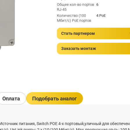
Общее кол-во портов
6
RJ-45
Количество (100
4 PoE
Мбит/с) PoE портов
Стать партнером
Заказать монтаж
Оплата
Подобрать аналог
 Источник питания, Switch POE 4-х портовый,уличный для обеспече
/с), UpLink порты: 2 х (10/100 Мбит/с), Max.пропускная сп-ть: 100 