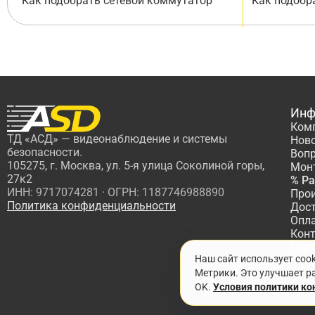
Как подобрать сетевой коммутатор
Как подобр
Инф
Ком
ТД «АСД» — видеонаблюдение и системы
Нов
безопасности.
Вопр
105275, г. Москва, ул. 5-я улица Соколиной горы,
Мон
27к2
% Р
ИНН: 9717074281 · ОГРН: 1187746988890
Про
Политика конфиденциальности
Дос
Опл
Кон
Пар
Наш сайт использует coo
Про
Метрики. Это улучшает ра
OK.
Условия политики к