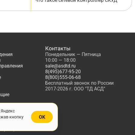
Что такое сетевой контроллер СКУД
Контакты
дения
Понедельник — Пятница
ы
10:00 — 18:00
управления
sale@asdtd.ru
8(495)677-95-20
е
8(800)555-06-68
Бесплатный звонок по России
2017-2026 г. ООО "ТД АСД"
ющие
мы
 Яндекс
, Инструменты
OK
ажав кнопку
жарной
ктующие