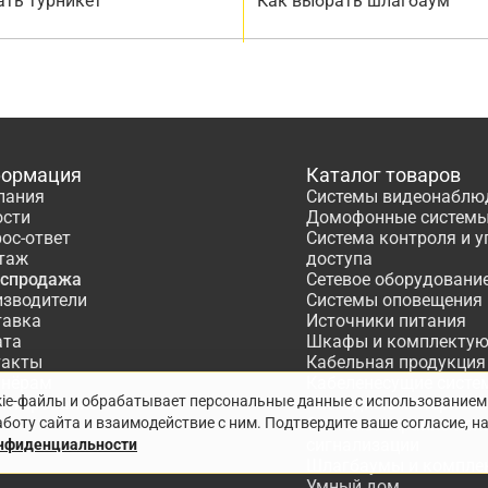
ать турникет
Как выбрать шлагбаум
ормация
Каталог товаров
пания
Системы видеонаблю
ости
Домофонные систем
ос-ответ
Система контроля и 
таж
доступа
аспродажа
Сетевое оборудовани
изводители
Системы оповещения
тавка
Источники питания
ата
Шкафы и комплекту
такты
Кабельная продукция
тнёрам
Кабеленесущие систе
kie-файлы и обрабатывает персональные данные с использованием
ектирование
Расходные материалы
боту сайта и взаимодействие с ним. Подтвердите ваше согласие, н
Системы охранно-по
сигнализации
онфиденциальности
Шлагбаумы и компле
Умный дом