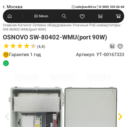
г. Москва
sale@asdtd.ru
8 (800) 555-06-68
?
Меню
Главная
›
Каталог
›
Сетевое оборудование
›
Уличные PoE-коммутаторы
›
SW-80402-WMU(port 90W)
OSNOVO SW-80402-WMU(port 90W)
★
★
★
★
★
★
★
★
★
★
(4,4)
Гарантия 1 год
Артикул: УТ-00167333