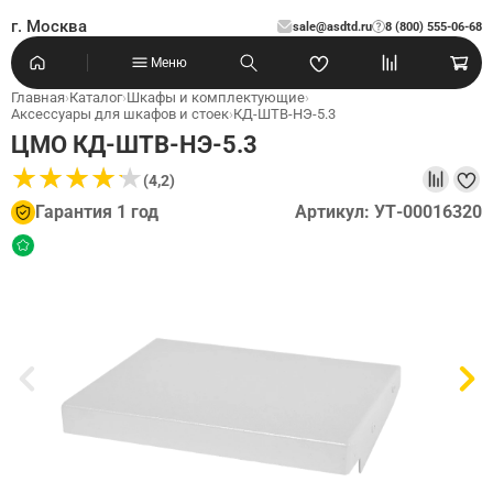
г. Москва
sale@asdtd.ru
8 (800) 555-06-68
?
Меню
Главная
›
Каталог
›
Шкафы и комплектующие
›
Аксессуары для шкафов и стоек
›
КД-ШТВ-НЭ-5.3
ЦМО КД-ШТВ-НЭ-5.3
★
★
★
★
★
★
★
★
★
★
(4,2)
Гарантия 1 год
Артикул: УТ-00016320