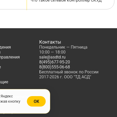
Что такое сетевой контроллер СКУД
Контакты
дения
Понедельник — Пятница
ы
10:00 — 18:00
управления
sale@asdtd.ru
8(495)677-95-20
е
8(800)555-06-68
Бесплатный звонок по России
2017-2026 г. ООО "ТД АСД"
ющие
мы
 Яндекс
, Инструменты
OK
ажав кнопку
жарной
ктующие