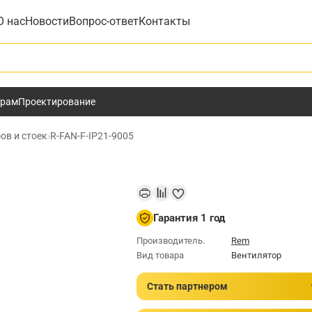
О нас
Новости
Вопрос-ответ
Контакты
у
ёрам
Проектирование
ов и стоек
›
R-FAN-F-IP21-9005
Гарантия 1 год
Производитель.
Rem
Вид товара
Вентилятор
Стать партнером