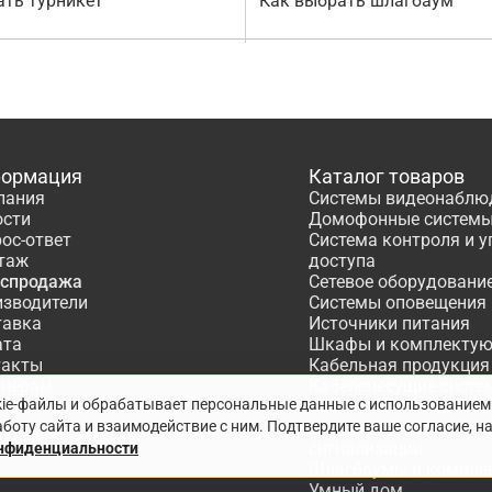
ать турникет
Как выбрать шлагбаум
ормация
Каталог товаров
пания
Системы видеонаблю
ости
Домофонные систем
ос-ответ
Система контроля и 
таж
доступа
аспродажа
Сетевое оборудовани
изводители
Системы оповещения
тавка
Источники питания
ата
Шкафы и комплекту
такты
Кабельная продукция
тнёрам
Кабеленесущие систе
kie-файлы и обрабатывает персональные данные с использованием
ектирование
Расходные материалы
боту сайта и взаимодействие с ним. Подтвердите ваше согласие, н
Системы охранно-по
сигнализации
онфиденциальности
Шлагбаумы и компле
Умный дом