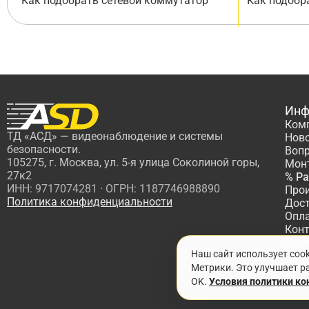
Как подобрать сетевой коммутатор
Как подобр
Инф
Ком
ТД «АСД» — видеонаблюдение и системы
Нов
безопасности.
Вопр
105275, г. Москва, ул. 5-я улица Соколиной горы,
Мон
27к2
% Р
ИНН: 9717074281 · ОГРН: 1187746988890
Про
Политика конфиденциальности
Дос
Опл
Кон
Пар
Наш сайт использует coo
Про
Метрики. Это улучшает ра
OK.
Условия политики к