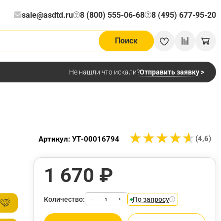
sale@asdtd.ru
8 (800) 555-06-68
8 (495) 677-95-20
?
?
Поиск
Отправить заявку >
Не нашли что искали?
★
★
★
★
★
★
★
★
★
★
(4,6)
Артикул: УТ-00016794
1 670 ₽
Количество:
По запросу
−
+