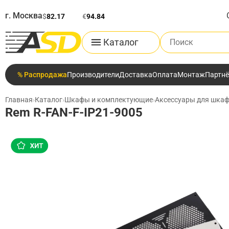
г. Москва
$
82.17
€
94.84
Поиск по каталог
Каталог
% Распродажа
Производители
Доставка
Оплата
Монтаж
Партн
Главная
›
Каталог
›
Шкафы и комплектующие
›
Аксессуары для шкаф
Rem R-FAN-F-IP21-9005