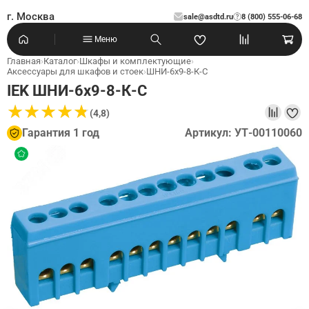
г. Москва
sale@asdtd.ru
8 (800) 555-06-68
?
Меню
Главная
›
Каталог
›
Шкафы и комплектующие
›
Аксессуары для шкафов и стоек
›
ШНИ-6х9-8-К-С
IEK ШНИ-6х9-8-К-С
★
★
★
★
★
★
★
★
★
★
(4,8)
Гарантия 1 год
Артикул: УТ-00110060