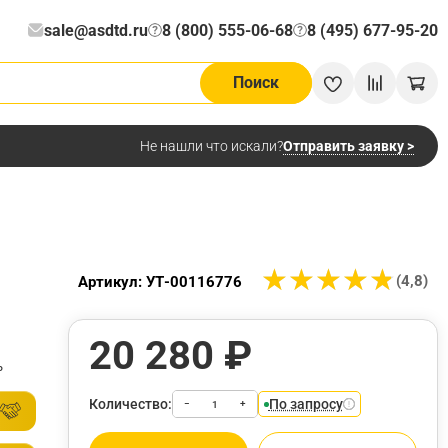
sale@asdtd.ru
8 (800) 555-06-68
8 (495) 677-95-20
?
?
Поиск
Отправить заявку >
Не нашли что искали?
★
★
★
★
★
★
★
★
★
★
(4,8)
Артикул: УТ-00116776
20 280 ₽
ь
Количество:
По запросу
−
+