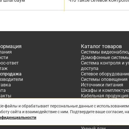
ь шлагбаум
Что такое сетевой контрол
ормация
Каталог товаров
пания
Системы видеонаблю
ости
Домофонные систем
ос-ответ
Система контроля и 
таж
доступа
аспродажа
Сетевое оборудовани
изводители
Системы оповещения
тавка
Источники питания
ата
Шкафы и комплекту
такты
Кабельная продукция
тнёрам
Кабеленесущие систе
kie-файлы и обрабатывает персональные данные с использованием
ектирование
Расходные материалы
боту сайта и взаимодействие с ним. Подтвердите ваше согласие, н
Системы охранно-по
сигнализации
онфиденциальности
Шлагбаумы и компле
Умный дом