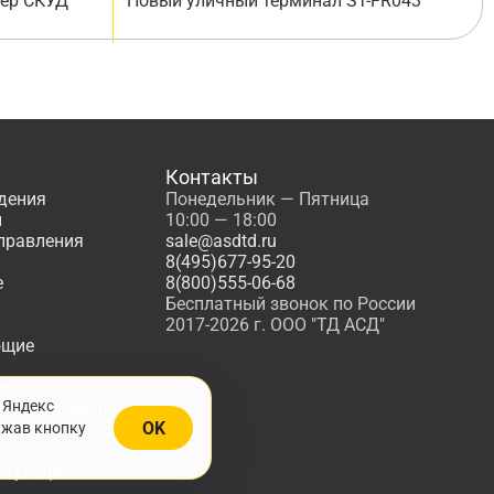
лер СКУД
Новый уличный терминал ST-FR043
Контакты
дения
Понедельник — Пятница
ы
10:00 — 18:00
управления
sale@asdtd.ru
8(495)677-95-20
е
8(800)555-06-68
Бесплатный звонок по России
2017-2026 г. ООО "ТД АСД"
ющие
мы
 Яндекс
, Инструменты
OK
ажав кнопку
жарной
ктующие