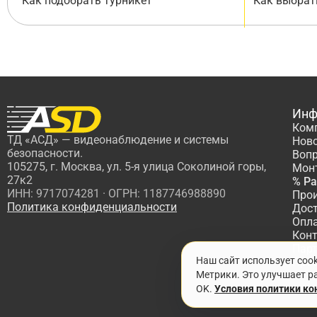
Как подобрать турникет
Как выбрат
Инф
Ком
ТД «АСД» — видеонаблюдение и системы
Нов
безопасности.
Вопр
105275, г. Москва, ул. 5-я улица Соколиной горы,
Мон
27к2
% Р
ИНН: 9717074281 · ОГРН: 1187746988890
Про
Политика конфиденциальности
Дос
Опл
Кон
Пар
Наш сайт использует coo
Про
Метрики. Это улучшает ра
OK.
Условия политики к