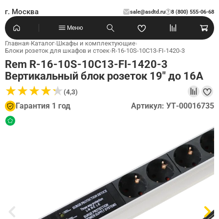
г. Москва
sale@asdtd.ru
8 (800) 555-06-68
?
Меню
Главная
›
Каталог
›
Шкафы и комплектующие
›
Блоки розеток для шкафов и стоек
›
R-16-10S-10C13-FI-1420-3
Rem R-16-10S-10C13-FI-1420-3
Вертикальный блок розеток 19" до 16А
★
★
★
★
★
★
★
★
★
★
(4,3)
Гарантия 1 год
Артикул: УТ-00016735