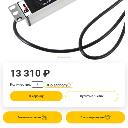
13 310 ₽
Количество:
По запросу
−
+
В корзину
Купить в 1 клик
Заказать монтаж
Стать партнером