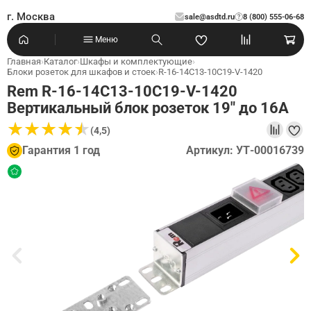
г. Москва
sale@asdtd.ru
8 (800) 555-06-68
?
Меню
Главная
›
Каталог
›
Шкафы и комплектующие
›
Блоки розеток для шкафов и стоек
›
R-16-14C13-10C19-V-1420
Rem R-16-14C13-10C19-V-1420
Вертикальный блок розеток 19" до 16А
★
★
★
★
★
★
★
★
★
★
(4,5)
Гарантия 1 год
Артикул: УТ-00016739