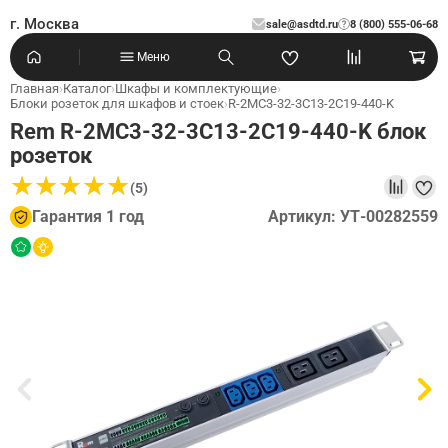
г. Москва
sale@asdtd.ru
8 (800) 555-06-68
?
Меню
Главная
›
Каталог
›
Шкафы и комплектующие
›
Блоки розеток для шкафов и стоек
›
R-2MC3-32-3C13-2C19-440-K
Rem R-2MC3-32-3C13-2C19-440-K блок
розеток
★
★
★
★
★
★
★
★
★
★
(5)
Гарантия 1 год
Артикул: УТ-00282559