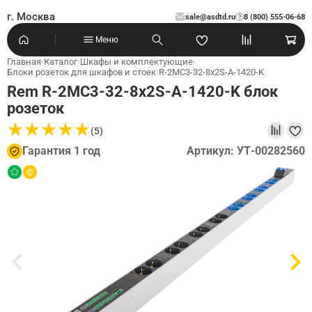
г. Москва
sale@asdtd.ru
8 (800) 555-06-68
?
Меню
Главная
›
Каталог
›
Шкафы и комплектующие
›
Блоки розеток для шкафов и стоек
›
R-2MC3-32-8x2S-A-1420-K
Rem R-2MC3-32-8x2S-A-1420-K блок
розеток
★
★
★
★
★
★
★
★
★
★
(5)
Гарантия 1 год
Артикул: УТ-00282560