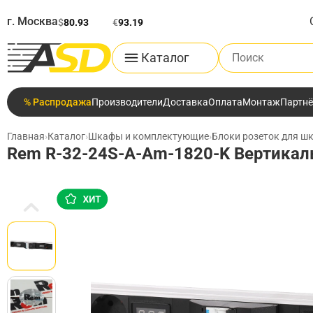
г. Москва
$
80.93
€
93.19
Поиск по каталог
Каталог
% Распродажа
Производители
Доставка
Оплата
Монтаж
Партн
Главная
›
Каталог
›
Шкафы и комплектующие
›
Блоки розеток для шк
Rem R-32-24S-A-Am-1820-K Вертикаль