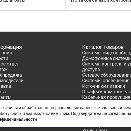
ь шлагбаум
Что такое сетевой контрол
ормация
Каталог товаров
пания
Системы видеонаблю
ости
Домофонные систем
ос-ответ
Система контроля и 
таж
доступа
аспродажа
Сетевое оборудовани
изводители
Системы оповещения
тавка
Источники питания
ата
Шкафы и комплекту
такты
Кабельная продукция
тнёрам
Кабеленесущие систе
kie-файлы и обрабатывает персональные данные с использованием
ектирование
Расходные материалы
боту сайта и взаимодействие с ним. Подтвердите ваше согласие, н
Системы охранно-по
сигнализации
онфиденциальности
Шлагбаумы и компле
Умный дом