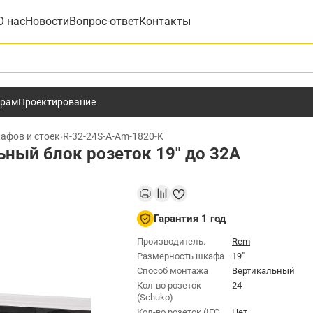
О нас
Новости
Вопрос-ответ
Контакты
у
ёрам
Проектирование
афов и стоек
›
R-32-24S-A-Am-1820-K
ный блок розеток 19" до 32А
Гарантия 1 год
Производитель.
Rem
Размерность шкафа
19"
Способ монтажа
Вертикальный
Кол-во розеток
24
(Schuko)
Кол-во розеток (IEC
Нет