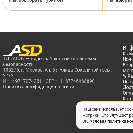
Как подобрать турникет
Как выбрат
Инф
Ком
ТД «АСД» — видеонаблюдение и системы
Нов
безопасности.
Вопр
105275, г. Москва, ул. 5-я улица Соколиной горы,
Мон
27к2
% Р
ИНН: 9717074281 · ОГРН: 1187746988890
Про
Политика конфиденциальности
Дос
Опл
Кон
Пар
Наш сайт использует coo
Про
Метрики. Это улучшает ра
OK.
Условия политики к