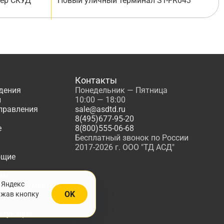
лер СКУД
Новый уличный терминал ST-FR043
Контакты
дения
Понедельник — Пятница
ы
10:00 — 18:00
управления
sale@asdtd.ru
8(495)677-95-20
е
8(800)555-06-68
Бесплатный звонок по России
2017-2026 г. ООО "ТД АСД"
ющие
мы
 Яндекс
, Инструменты
OK
ажав кнопку
жарной
ктующие