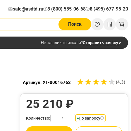
sale@asdtd.ru
8 (800) 555-06-68
8 (495) 677-95-20
?
?
Поиск
Отправить заявку >
Не нашли что искали?
★
★
★
★
★
★
★
★
★
★
(4,3)
Артикул: УТ-00016762
25 210 ₽
Количество:
По запросу
−
+