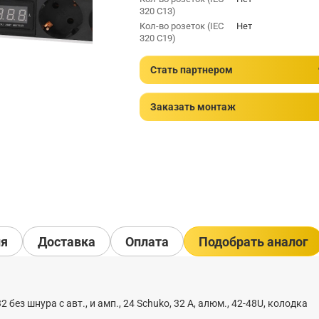
320 C13)
Кол-во розеток (IEC
Нет
320 C19)
Стать партнером
Заказать монтаж
ия
Доставка
Оплата
Подобрать аналог
ез шнура с авт., и амп., 24 Sсhuko, 32 А, алюм., 42-48U, колодка