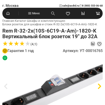
г. Москва
sale@asdtd.ru
8 (800) 555-06-68
?
Меню
Главная
›
Каталог
›
Шкафы и комплектующие
›
Блоки розеток для шкафов и стоек
›
R-32-2x(10S-6C19-A-Am)-1820-K
Rem R-32-2x(10S-6C19-A-Am)-1820-K
Вертикальный блок розеток 19" до 32А
★
★
★
★
★
★
★
★
★
★
(4,1)
Гарантия 1 год
Артикул: УТ-00016765