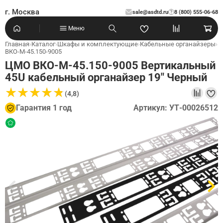
г. Москва
sale@asdtd.ru
8 (800) 555-06-68
?
Меню
Главная
›
Каталог
›
Шкафы и комплектующие
›
Кабельные органайзеры
›
ВКО-М-45.150-9005
ЦМО ВКО-М-45.150-9005 Вертикальный
45U кабельный органайзер 19" Черный
★
★
★
★
★
★
★
★
★
★
(4,8)
Гарантия 1 год
Артикул: УТ-00026512