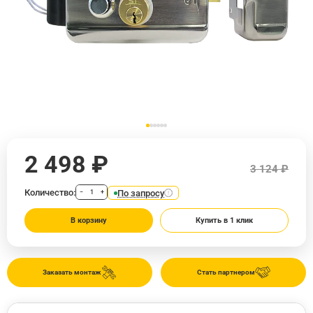
2 498 ₽
3 124 ₽
Количество:
По запросу
−
+
В корзину
Купить в 1 клик
Заказать монтаж
Стать партнером