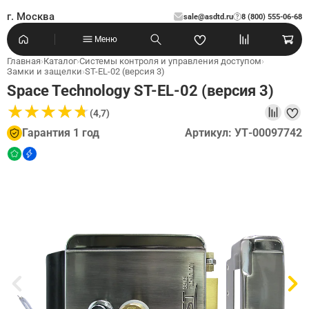
г. Москва
sale@asdtd.ru
8 (800) 555-06-68
?
Меню
Главная
›
Каталог
›
Системы контроля и управления доступом
›
Замки и защелки
›
ST-EL-02 (версия 3)
Space Technology ST-EL-02 (версия 3)
★
★
★
★
★
★
★
★
★
★
(4,7)
Гарантия 1 год
Артикул: УТ-00097742