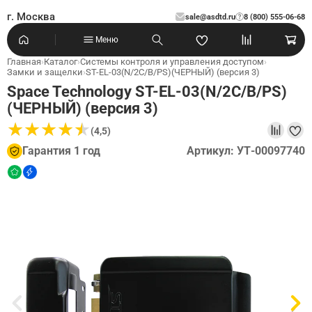
г. Москва
sale@asdtd.ru
8 (800) 555-06-68
?
Меню
Главная
›
Каталог
›
Системы контроля и управления доступом
›
Замки и защелки
›
ST-EL-03(N/2C/B/PS)(ЧЕРНЫЙ) (версия 3)
Space Technology ST-EL-03(N/2C/B/PS)
(ЧЕРНЫЙ) (версия 3)
★
★
★
★
★
★
★
★
★
★
(4,5)
Гарантия 1 год
Артикул: УТ-00097740