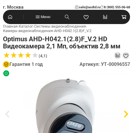
г. Москва
sale@asdtd.ru
8 (800) 555-06-68
?
Меню
Главная
›
Каталог
›
Системы видеонаблюдения
›
Камеры видеонаблюдения
›
AHD-H042.1(2.8)F_V.2
Optimus AHD-H042.1(2.8)F_V.2 HD
Видеокамера 2,1 Мп, объектив 2,8 мм
★
★
★
★
★
★
★
★
★
★
(4,1)
Гарантия 1 год
Артикул: УТ-00096557