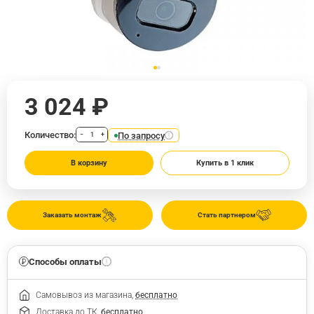
3 024 ₽
Количество:
По запросу
−
+
В корзину
Купить в 1 клик
Заказать монтаж
Стать партнером
Способы оплаты
Самовывоз из магазина,
бесплатно
Доставка до ТК,
бесплатно