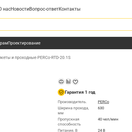
О нас
Новости
Вопрос-ответ
Контакты
у
ёрам
Проектирование
икеты и проходные
›
PERCo-RTD-20.1S
Гарантия 1 год
Производитель.
PERCo
Ширина прохода,
630
мм
Пропускная
40 чел/мин
способность
Питание, В
24 В