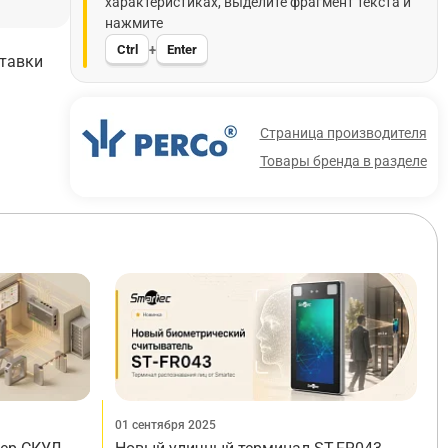
характеристиках, выделите фрагмент текста и
нажмите
Ctrl
Enter
+
ставки
Страница производителя
Товары бренда в разделе
01 сентября 2025