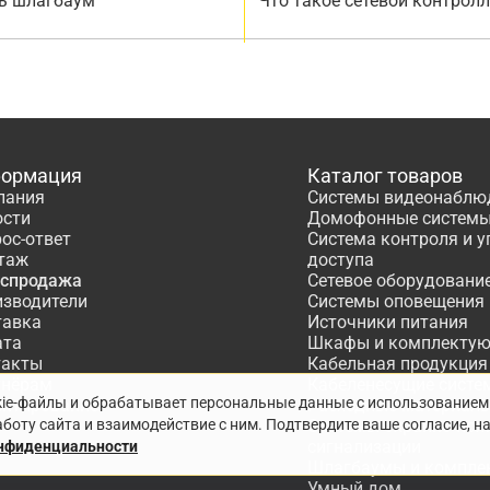
ь шлагбаум
Что такое сетевой контрол
ормация
Каталог товаров
пания
Системы видеонаблю
ости
Домофонные систем
ос-ответ
Система контроля и 
таж
доступа
аспродажа
Сетевое оборудовани
изводители
Системы оповещения
тавка
Источники питания
ата
Шкафы и комплекту
такты
Кабельная продукция
тнёрам
Кабеленесущие систе
kie-файлы и обрабатывает персональные данные с использованием
ектирование
Расходные материалы
боту сайта и взаимодействие с ним. Подтвердите ваше согласие, н
Системы охранно-по
сигнализации
онфиденциальности
Шлагбаумы и компле
Умный дом