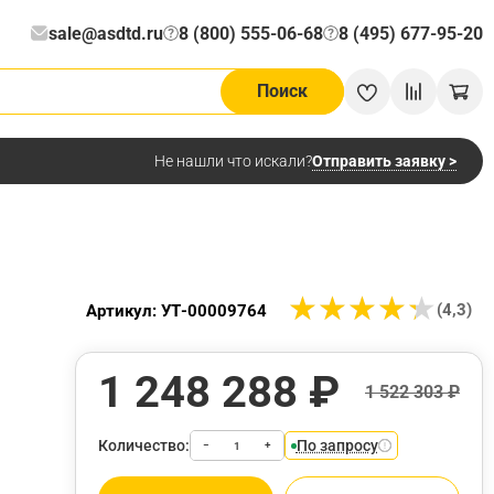
sale@asdtd.ru
8 (800) 555-06-68
8 (495) 677-95-20
?
?
Поиск
Отправить заявку >
Не нашли что искали?
★
★
★
★
★
★
★
★
★
★
(4,3)
Артикул: УТ-00009764
1 248 288 ₽
1 522 303 ₽
Количество:
По запросу
−
+