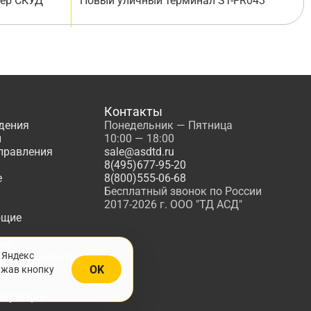
лер СКУД
Новый уличный терминал ST-FR043
Контакты
дения
Понедельник — Пятница
ы
10:00 — 18:00
управления
sale@asdtd.ru
8(495)677-95-20
е
8(800)555-06-68
Бесплатный звонок по России
2017-2026 г. ООО "ТД АСД"
ющие
мы
 Яндекс
, Инструменты
OK
ажав кнопку
жарной
ктующие