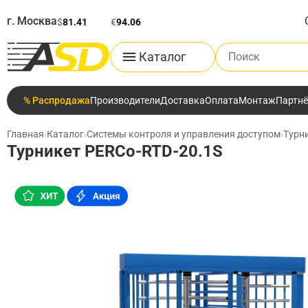
г. Москва
$
81.41
€
94.06
Поиск по каталог
Каталог
% Распродажа
Производители
Доставка
Оплата
Монтаж
Партн
Главная
›
Каталог
›
Системы контроля и управления доступом
›
Турн
Турникет PERCo-RTD-20.1S