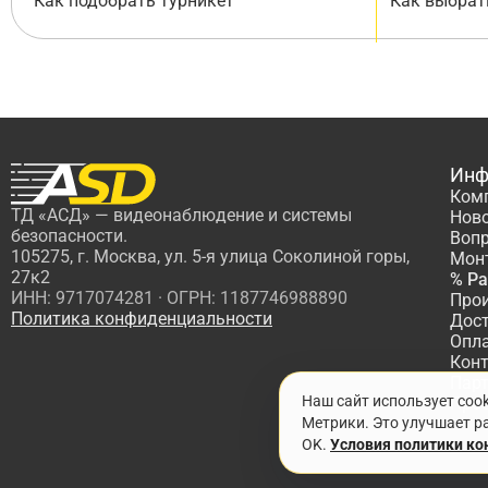
Как подобрать турникет
Как выбрат
Инф
Ком
ТД «АСД» — видеонаблюдение и системы
Нов
безопасности.
Вопр
105275, г. Москва, ул. 5-я улица Соколиной горы,
Мон
27к2
% Р
ИНН: 9717074281 · ОГРН: 1187746988890
Про
Политика конфиденциальности
Дос
Опл
Кон
Пар
Наш сайт использует coo
Про
Метрики. Это улучшает ра
OK.
Условия политики к