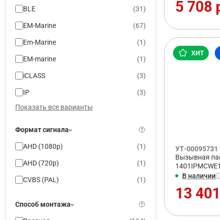
5 708 
BLE
(
31
)
EM-Marine
(
67
)
Em-Marine
(
1
)
EM-marine
(
1
)
iCLASS
(
3
)
IP
(
3
)
Показать все варианты
Формат сигнала
AHD (1080p)
(
1
)
УТ-00095731
Вызывная пане
AHD (720p)
(
1
)
1401IPMCWE
В наличии
CVBS (PAL)
(
1
)
13 401
Способ монтажа