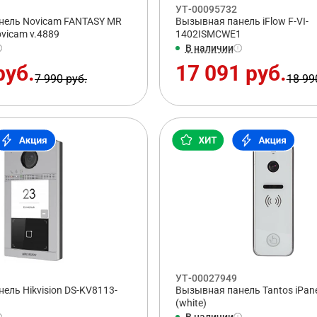
УТ-00095732
нель Novicam FANTASY MR
Вызывная панель iFlow F-VI-
vicam v.4889
1402ISMCWE1
В наличии
руб.
17 091 руб.
7 990 руб.
18 99
УТ-00027949
ель Hikvision DS-KV8113-
Вызывная панель Tantos iPane
(white)
В наличии