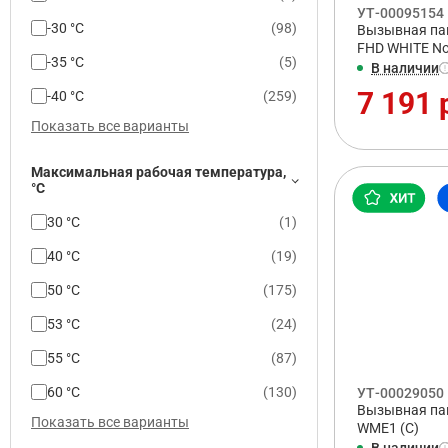
УТ-00095154
-30 °С
(
98
)
Вызывная па
FHD WHITE No
-35 °С
(
5
)
В наличии
7 191 
-40 °С
(
259
)
Показать все варианты
Максимальная рабочая температура,
°С
30 °С
(
1
)
40 °С
(
19
)
50 °С
(
175
)
53 °С
(
24
)
55 °С
(
87
)
60 °С
(
130
)
УТ-00029050
Вызывная пан
Показать все варианты
WME1 (C)
В наличии