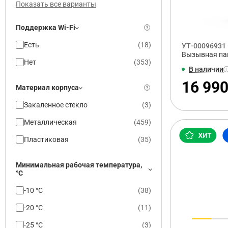
Показать все варианты
Поддержка Wi-Fi
Есть
(
18
)
УТ-00096931
Вызывная па
Нет
(
353
)
В наличии
16 990
Материал корпуса
Закаленное стекло
(
3
)
Металлическая
(
459
)
Пластиковая
(
35
)
Минимальная рабочая температура,
°С
-10 °С
(
38
)
-20 °С
(
11
)
-25 °С
(
3
)