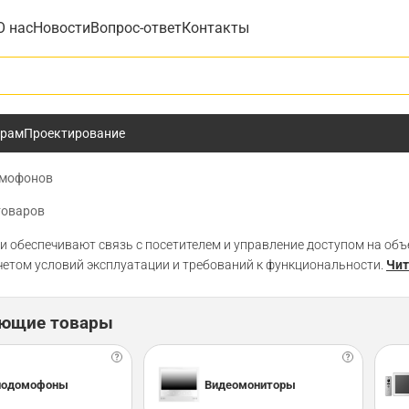
О нас
Новости
Вопрос-ответ
Контакты
у
ёрам
Проектирование
омофонов
товаров
обеспечивают связь с посетителем и управление доступом на объек
четом условий эксплуатации и требований к функциональности.
Чит
ующие товары
иодомофоны
Видеомониторы