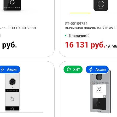
УТ-00109784
нель FOX FX-ICP238B
Вызывная панель BAS-IP AV-
В наличии
 руб.
16 131 руб.
16 98