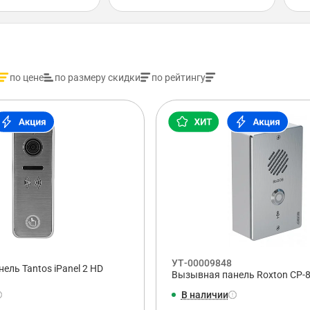
по цене
по размеру скидки
по рейтингу
УТ-00009848
ель Tantos iPanel 2 HD
Вызывная панель Roxton CP-
В наличии