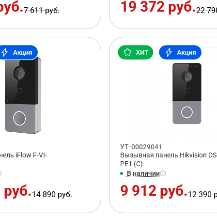
руб.
19 372 руб.
7 611 руб.
22 79
УТ-00029041
ль iFlow F-VI-
Вызывная панель Hikvision DS
1
PE1 (C)
В наличии
 руб.
9 912 руб.
14 890 руб.
12 390 