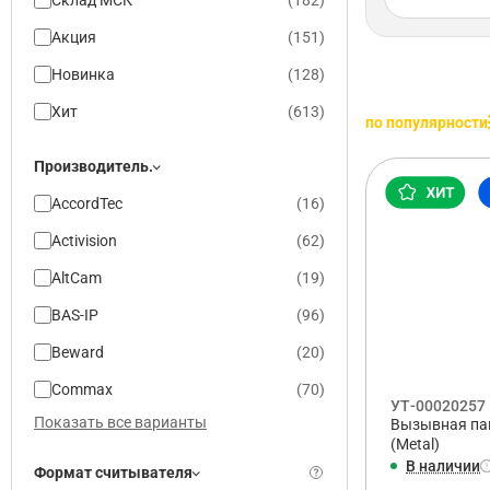
Склад МСК
(
182
)
Акция
(
151
)
Новинка
(
128
)
Хит
(
613
)
по популярности
Производитель.
AccordTec
(
16
)
Activision
(
62
)
AltCam
(
19
)
BAS-IP
(
96
)
Beward
(
20
)
Commax
(
70
)
УТ-00020257
Показать все варианты
Вызывная пан
(Metal)
В наличии
Формат считывателя