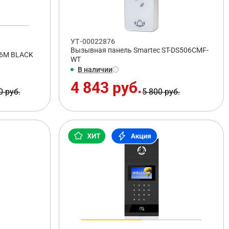
УТ-00022876
Вызывная панель Smartec ST-DS506CMF-
06M BLACK
WT
В наличии
4 843 руб.
0 руб.
5 800 руб.