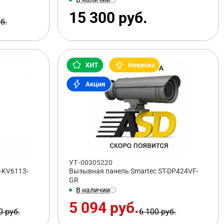
15 300 руб.
б.
УТ-00305220
-KV6113-
Вызывная панель Smartec ST-DP424VF-
GR
В наличии
5 094 руб.
0 руб.
6 100 руб.