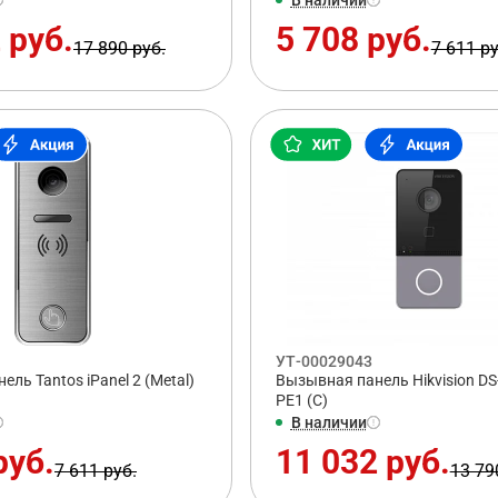
 руб.
5 708 руб.
17 890 руб.
7 611 ру
УТ-00029043
ль Tantos iPanel 2 (Metal)
Вызывная панель Hikvision DS
PE1 (C)
В наличии
руб.
11 032 руб.
7 611 руб.
13 79