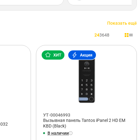
Показать ещё
24
36
48
УТ-00046993
Вызывная панель Tantos iPanel 2 HD EM
8032
KBD (Black)
В наличии