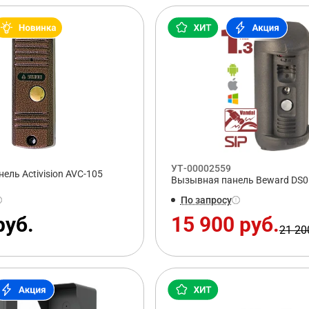
УТ-00002559
ель Activision AVC-105
Вызывная панель Beward DS06
По запросу
руб.
15 900 руб.
21 20