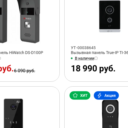
УТ-00038645
ель HiWatch DS-D100P
Вызывная панель True-IP TI-
В наличии
руб.
18 990 руб.
6 090 руб.