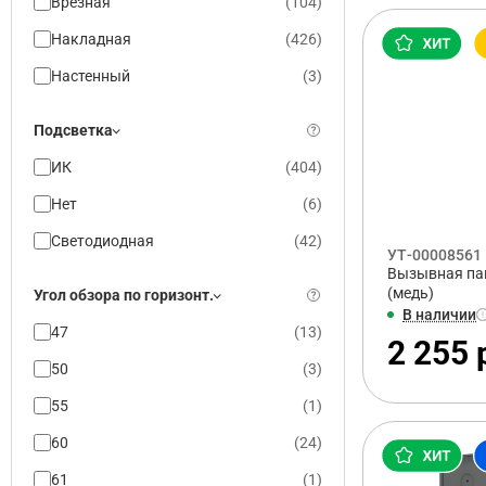
Врезная
(
104
)
Накладная
(
426
)
Настенный
(
3
)
Подсветка
ИК
(
404
)
Нет
(
6
)
Светодиодная
(
42
)
УТ-00008561
Вызывная пан
(медь)
Угол обзора по горизонт.
В наличии
47
(
13
)
2 255 
50
(
3
)
55
(
1
)
60
(
24
)
61
(
1
)