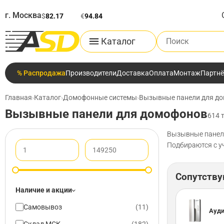
г. Москва
$
82.17
€
94.84
Поиск по каталог
Каталог
% Распродажа
Производители
Доставка
Оплата
Монтаж
Партн
Главная
›
Каталог
›
Домофонные системы
›
Вызывные панели для д
Вызывные панели для домофонов
614 
Вызывные панели 
Подбираются с у
Сопутств
Наличие и акции
Самовывоз
(
11
)
Ауд