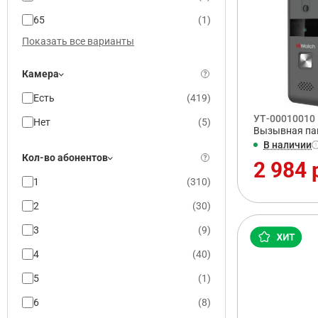
65
(
1
)
Показать все варианты
Камера
Есть
(
419
)
УТ-00010010
Нет
(
5
)
Вызывная пан
В наличии
Кол-во абонентов
2 984 
1
(
310
)
2
(
30
)
3
(
9
)
4
(
40
)
5
(
1
)
6
(
8
)