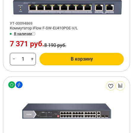
УТ-00094869
Коммутатор iFlow F-SW-EU410POE-V/L
В наличии
7 371 руб.
8 190 руб.
−
+
В корзину