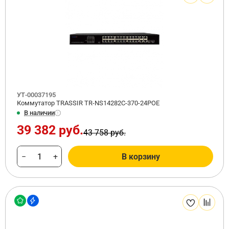
УТ-00037195
Коммутатор TRASSIR TR-NS14282С-370-24POE
В наличии
39 382 руб.
43 758 руб.
−
+
В корзину