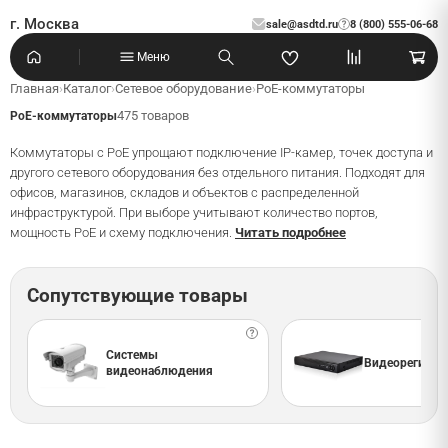
г. Москва
sale@asdtd.ru
8 (800) 555-06-68
?
Меню
Главная
›
Каталог
›
Сетевое оборудование
›
PoE-коммутаторы
475 товаров
PoE-коммутаторы
Коммутаторы с PoE упрощают подключение IP-камер, точек доступа и
другого сетевого оборудования без отдельного питания. Подходят для
офисов, магазинов, складов и объектов с распределенной
инфраструктурой. При выборе учитывают количество портов,
мощность PoE и схему подключения.
Читать подробнее
Сопутствующие товары
Системы
Видеорегистр
видеонаблюдения