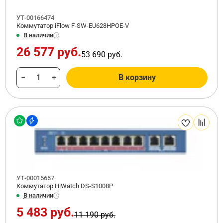
УТ-00166474
Коммутатор iFlow F-SW-EU628HPOE-V
В наличии
26 577 руб.
53 690 руб.
−
+
В корзину
УТ-00015657
Коммутатор HiWatch DS-S1008P
В наличии
5 483 руб.
11 190 руб.