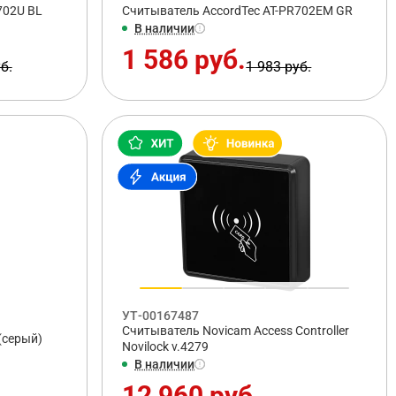
702U BL
Считыватель AccordTec AT-PR702EM GR
В наличии
1 586 руб.
б.
1 983 руб.
УТ-00167487
Считыватель Novicam Access Controller
(серый)
Novilock v.4279
В наличии
12 960 руб.