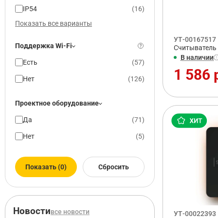
IP54
(
16
)
Показать все варианты
УТ-00167517
Поддержка Wi-Fi
Считыватель 
В наличии
Есть
(
57
)
1 586 
Нет
(
126
)
Проектное оборудование
Да
(
71
)
Нет
(
5
)
Показать (0)
Сбросить
Новости
все новости
УТ-00022393