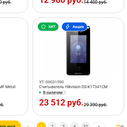
0 руб.
14 400 руб.
УТ-00031590
MF Metal
Считыватель Hikvision DS-K1T341CM
В наличии
23 512 руб.
б.
29 390 руб.
ать ещё
<
1
2
3
4
37
>