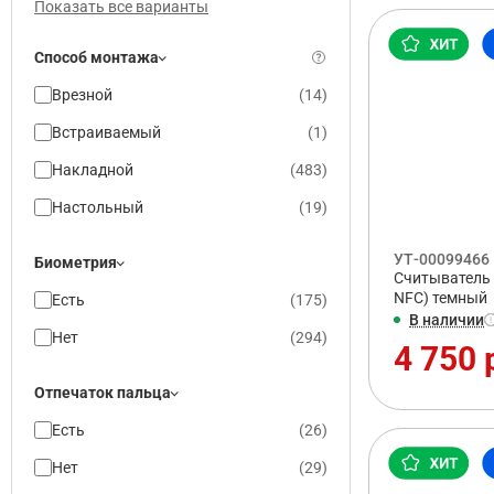
Показать все варианты
Способ монтажа
Врезной
(
14
)
Встраиваемый
(
1
)
Накладной
(
483
)
Настольный
(
19
)
УТ-00099466
Биометрия
Считыватель Ir
NFC) темный
Есть
(
175
)
В наличии
Нет
(
294
)
4 750 
Отпечаток пальца
Есть
(
26
)
Нет
(
29
)