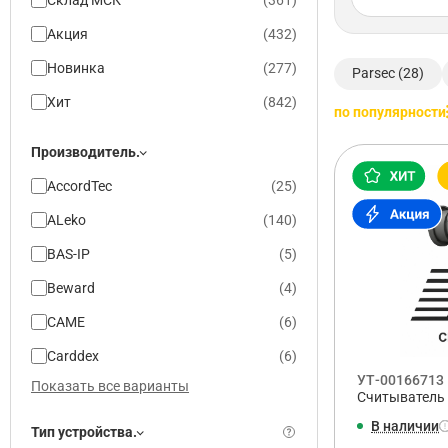
Склад МСК
(
361
)
Акция
(
432
)
Новинка
(
277
)
Parsec (28)
Хит
(
842
)
по популярности
Производитель.
AccordTec
(
25
)
ALeko
(
140
)
BAS-IP
(
5
)
Beward
(
4
)
CAME
(
6
)
Carddex
(
6
)
УТ-00166713
Показать все варианты
Считыватель
В наличии
Тип устройства.