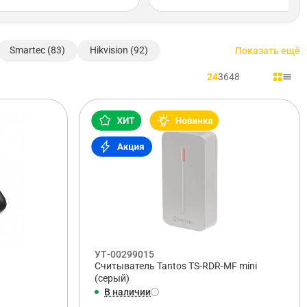
Smartec (83)
Hikvision (92)
Показать ещё
24
36
48
УТ-00299015
Считыватель Tantos TS-RDR-MF mini
(серый)
В наличии