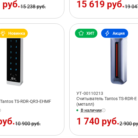
 руб.
15 619 руб.
15 238 руб.
19 04
УТ-00110213
Считыватель Tantos TS-RDR-E 
Tantos TS-RDR-QR3-EHMF
(металл)
В наличии
руб.
1 740 руб.
10 900 руб.
2 900 ру