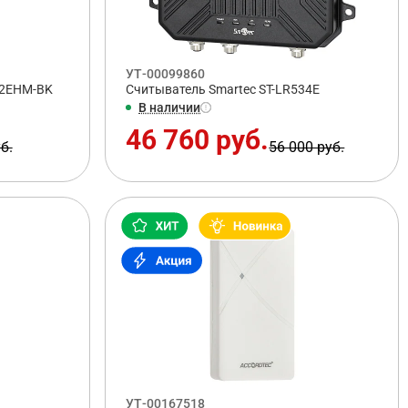
УТ-00099860
12EHM-BK
Считыватель Smartec ST-LR534E
В наличии
46 760 руб.
б.
56 000 руб.
УТ-00167518