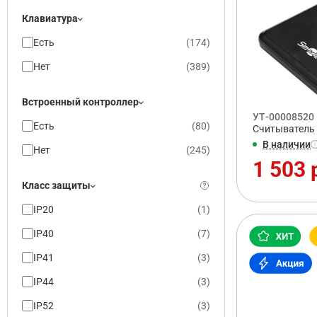
Клавиатура
Есть
(
174
)
Нет
(
389
)
Встроенный контроллер
УТ-00008520
Есть
(
80
)
Считыватель 
В наличии
Нет
(
245
)
1 503 
Класс защиты
IP20
(
1
)
IP40
(
7
)
IP41
(
3
)
IP44
(
3
)
IP52
(
3
)