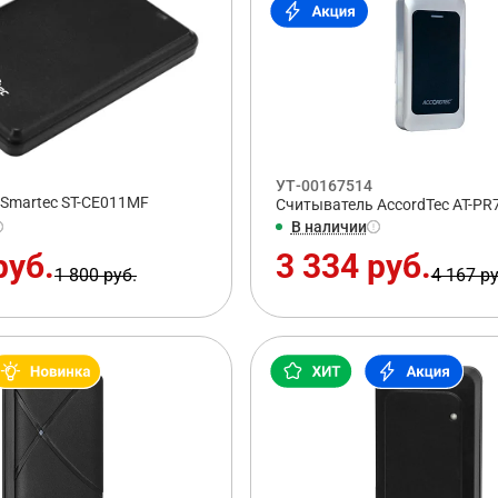
УТ-00167514
Smartec ST-CE011MF
Считыватель AccordTec AT-PR
В наличии
руб.
3 334 руб.
1 800 руб.
4 167 ру