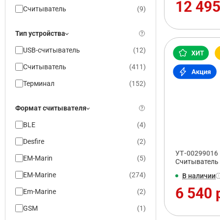
12 495
Считыватель
(
9
)
Тип устройства
USB-считыватель
(
12
)
Считыватель
(
411
)
Терминал
(
152
)
Формат считывателя
BLE
(
4
)
Desfire
(
2
)
УТ-00299016
EM-Marin
(
5
)
Считыватель 
EM-Marine
(
274
)
В наличии
6 540 
Em-Marine
(
2
)
GSM
(
1
)