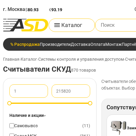
г. Москва
$
80.93
€
93.19
Поиск по каталог
Каталог
% Распродажа
Производители
Доставка
Оплата
Монтаж
Партн
Главная
›
Каталог
›
Системы контроля и управления доступом
›
Счит
Считыватели СКУД
870 товаров
Считыватели обе
объектах. Выбор 
Сопутств
Наличие и акции
Самовывоз
(
11
)
Замк