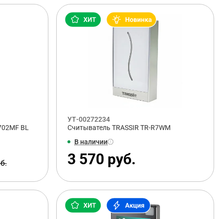
УТ-00272234
702MF BL
Считыватель TRASSIR TR-R7WM
В наличии
3 570 руб.
б.