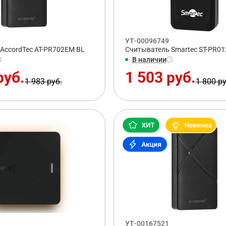
УТ-00096749
AccordTec AT-PR702EM BL
Считыватель Smartec ST-PR0
В наличии
руб.
1 503 руб.
1 983 руб.
1 800 ру
УТ-00167521