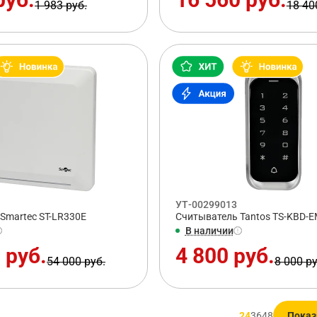
1 983 руб.
18 40
УТ-00299013
Smartec ST-LR330E
Считыватель Tantos TS-KBD-E
В наличии
 руб.
4 800 руб.
54 000 руб.
8 000 ру
24
36
48
Показ