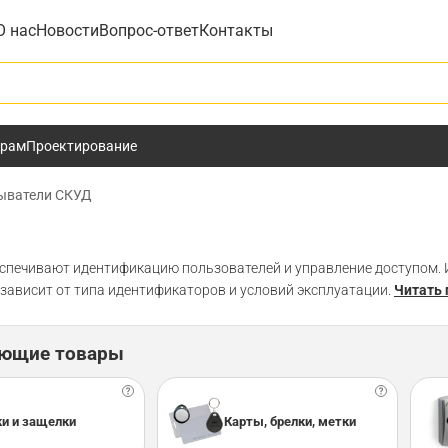
О нас
Новости
Вопрос-ответ
Контакты
у
ёрам
Проектирование
ыватели СКУД
спечивают идентификацию пользователей и управление доступом. 
зависит от типа идентификаторов и условий эксплуатации.
Читать
ующие товары
и и защелки
Карты, брелки, метки