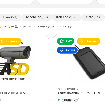
iFlow (28)
AccordTec (16)
Iron Logic (53)
Gate (14)
по цене
по размеру скидки
по рейтингу
УТ-00029837
 PERCo-IR19 OEM
Считыватель PERCo-IR15.9
В наличии