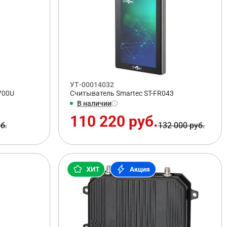
УТ-00014032
700U
Считыватель Smartec ST-FR043
В наличии
110 220 руб.
б.
132 000 руб.