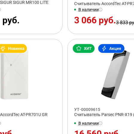
SIGUR SIGUR MR100 LITE
Считыватель AccordTec AT-PR
В наличии
 руб.
3 066 руб.
3 833 ру
УТ-00009615
AccordTec AT-PR701U GR
Считыватель Parsec PNR-X19 
В наличии
руб.
16 560 руб.