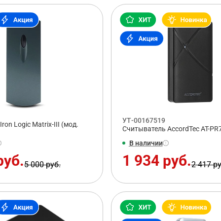
УТ-00167519
on Logic Matrix-III (мод.
Считыватель AccordTec AT-PR
В наличии
руб.
1 934 руб.
5 000 руб.
2 417 ру