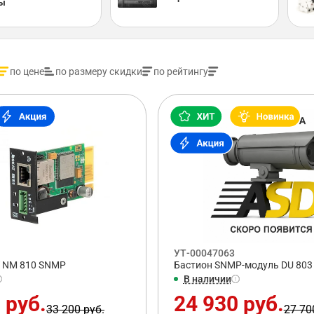
ы
по цене
по размеру скидки
по рейтингу
УТ-00047063
T NM 810 SNMP
Бастион SNMP-модуль DU 803
В наличии
 руб.
24 930 руб.
33 200 руб.
27 70