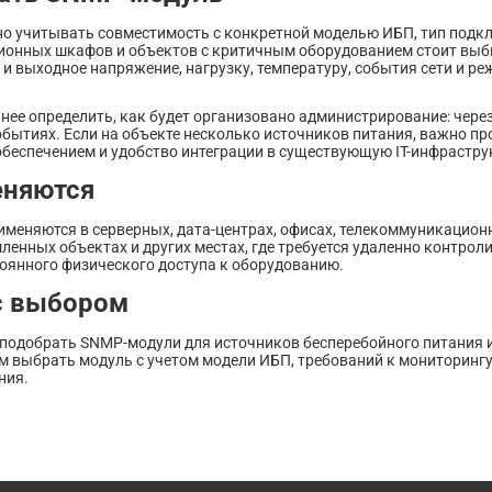
о учитывать совместимость с конкретной моделью ИБП, тип подкл
онных шкафов и объектов с критичным оборудованием стоит выби
 и выходное напряжение, нагрузку, температуру, события сети и 
анее определить, как будет организовано администрирование: чере
обытиях. Если на объекте несколько источников питания, важно п
беспечением и удобство интеграции в существующую IT-инфрастру
еняются
меняются в серверных, дата-центрах, офисах, телекоммуникационн
ленных объектах и других местах, где требуется удаленно контрол
тоянного физического доступа к оборудованию.
с выбором
подобрать SNMP-модули для источников бесперебойного питания и
м выбрать модуль с учетом модели ИБП, требований к мониторингу,
ния.