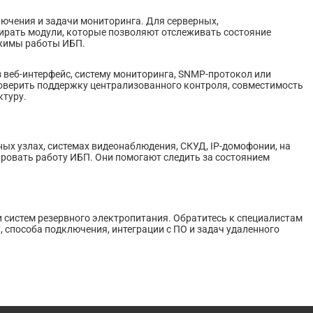
ючения и задачи мониторинга. Для серверных,
рать модули, которые позволяют отслеживать состояние
режимы работы ИБП.
з веб-интерфейс, систему мониторинга, SNMP-протокол или
роверить поддержку централизованного контроля, совместимость
ктуру.
ых узлах, системах видеонаблюдения, СКУД, IP-домофонии, на
ировать работу ИБП. Они помогают следить за состоянием
 систем резервного электропитания. Обратитесь к специалистам
 способа подключения, интеграции с ПО и задач удаленного