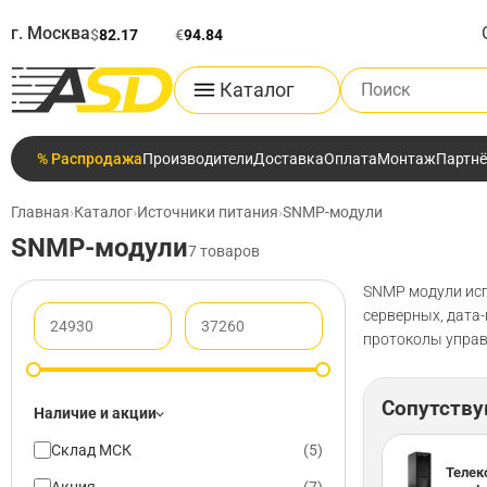
г. Москва
$
82.17
€
94.84
Поиск по каталог
Каталог
% Распродажа
Производители
Доставка
Оплата
Монтаж
Партн
Главная
›
Каталог
›
Источники питания
›
SNMP-модули
SNMP-модули
7 товаров
SNMP модули исп
серверных, дата
протоколы управ
Сопутств
Наличие и акции
Склад МСК
(
5
)
Телек