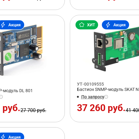
УТ-00109555
Бастион SNMP-модуль SKAT N
-модуль DL 801
По запросу
 руб.
37 260 руб.
27 700 руб.
41 40