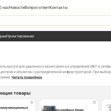
О нас
Новости
Вопрос-ответ
Контакты
у
ёрам
Проектирование
ользуются для удаленного мониторинга и управления ИБП и сетев
-центров и объектов с распределенной инфраструктурой. При выб
ления.
Читать подробнее
ующие товары
оммуникационные
Батарейные блоки