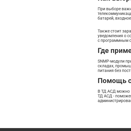
При выборе важн
телекоммуникаци
батарей, входное
Также стоит зар
уведомления о с
с программным о
Где прим
SNMP-модули при
складах, промыш
питания без пос
Помощь 
В ТД АСД можно 
ТД АСД - поможе
администрирова