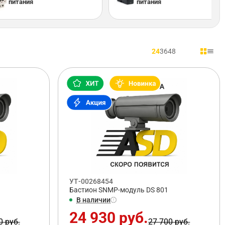
питания
питания
24
36
48
УТ-00268454
Бастион SNMP-модуль DS 801
В наличии
24 930 руб.
0 руб.
27 700 руб.