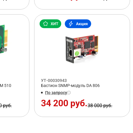
УТ-00030943
M 510
Бастион SNMP-модуль DA 806
По запросу
34 200 руб.
0 руб.
38 000 руб.