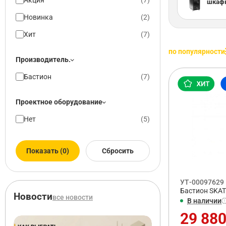
Акция
(
7
)
шкаф
Новинка
(
2
)
Хит
(
7
)
по популярности
Производитель.
Бастион
(
7
)
Проектное оборудование
Нет
(
5
)
Показать (0)
Сбросить
УТ-00097629
Бастион SKA
Новости
все новости
В наличии
29 880