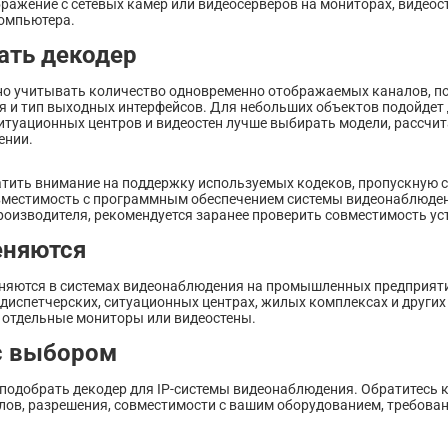
ражение с сетевых камер или видеосерверов на мониторах, видеос
омпьютера.
ать декодер
о учитывать количество одновременно отображаемых каналов, по
 и тип выходных интерфейсов. Для небольших объектов подойдет 
ситуационных центров и видеостен лучше выбирать модели, рассчи
ении.
атить внимание на поддержку используемых кодеков, пропускную с
вместимость с программным обеспечением системы видеонаблюдени
роизводителя, рекомендуется заранее проверить совместимость ус
еняются
яются в системах видеонаблюдения на промышленных предприятиях
 диспетчерских, ситуационных центрах, жилых комплексах и других
 отдельные мониторы или видеостены.
с выбором
подобрать декодер для IP-системы видеонаблюдения. Обратитесь 
лов, разрешения, совместимости с вашим оборудованием, требован