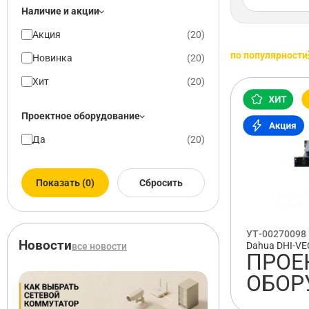
Наличие и акции
Акция
(
20
)
по популярности
Новинка
(
20
)
Хит
(
20
)
Проектное оборудование
Да
(
20
)
Показать (0)
Сбросить
УТ-00270098
Новости
Dahua DHI-V
все новости
ПРОЕ
ОБОР