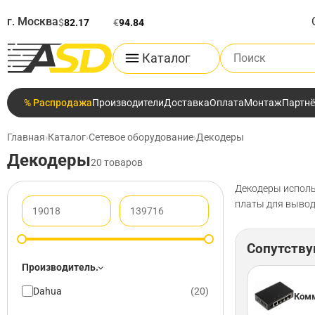
г. Москва
$
82.17
€
94.84
Поиск по каталог
Каталог
% Распродажа
Производители
Доставка
Оплата
Монтаж
Партн
Главная
›
Каталог
›
Сетевое оборудование
›
Декодеры
Декодеры
20 товаров
Декодеры исполь
платы для вывод
Сопутств
Производитель.
Dahua
(
20
)
Комм