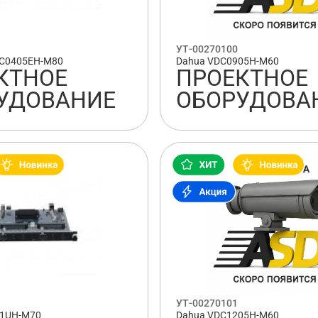
УТ-00270100
DC0405EH-M80
Dahua VDC0905H-M60
КТНОЕ
ПРОЕКТНОЕ
УДОВАНИЕ
ОБОРУДОВА
УТ-00270101
01UH-M70
Dahua VDC1205H-M60