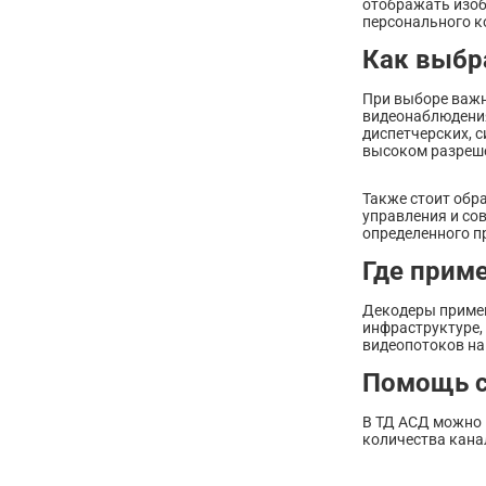
отображать изоб
персонального к
Как выбр
При выборе важн
видеонаблюдения
диспетчерских, 
высоком разреш
Также стоит обр
управления и со
определенного п
Где прим
Декодеры примен
инфраструктуре,
видеопотоков на
Помощь 
В ТД АСД можно 
количества кана