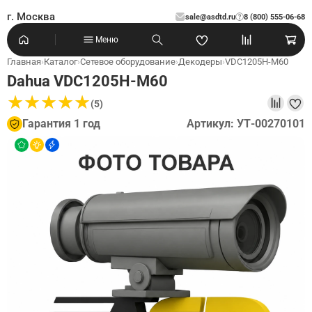
г. Москва
sale@asdtd.ru
8 (800) 555-06-68
?
Меню
Главная
›
Каталог
›
Сетевое оборудование
›
Декодеры
›
VDC1205H-M60
Dahua VDC1205H-M60
★
★
★
★
★
★
★
★
★
★
(5)
Гарантия 1 год
Артикул: УТ-00270101