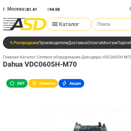
г. Москва
$
81.41
€
94.06
Поиск по каталог
Каталог
% Распродажа
Производители
Доставка
Оплата
Монтаж
Партн
Главная
›
Каталог
›
Сетевое оборудование
›
Декодеры
›
VDC0605H-M7
Dahua VDC0605H-M70