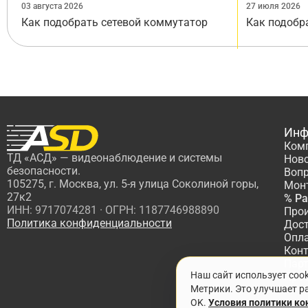
03 августа 2026
27 июля 2026
Как подобрать сетевой коммутатор
Как подобр
Инф
Ком
ТД «АСД» — видеонаблюдение и системы
Нов
безопасности.
Вопр
105275, г. Москва, ул. 5-я улица Соколиной горы,
Мон
27к2
% Р
ИНН: 9717074281 · ОГРН: 1187746988890
Про
Политика конфиденциальности
Дос
Опл
Кон
Пар
Наш сайт использует coo
Про
Метрики. Это улучшает ра
OK.
Условия политики к