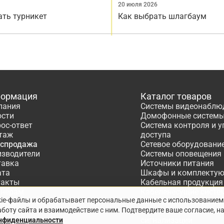
20 июля 2026
ать турникет
Как выбрать шлагбаум
ормация
Каталог товаров
пания
Системы видеонаблю
ости
Домофонные систем
ос-ответ
Система контроля и 
таж
доступа
аспродажа
Сетевое оборудовани
изводители
Системы оповещения
тавка
Источники питания
ата
Шкафы и комплекту
такты
Кабельная продукция
тнёрам
Кабеленесущие систе
kie-файлы и обрабатывает персональные данные с использованием
ектирование
Расходные материалы
боту сайта и взаимодействие с ним. Подтвердите ваше согласие, н
Системы охранно-по
сигнализации
онфиденциальности