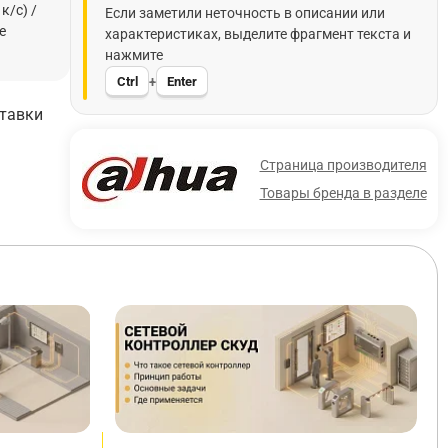
к/с) /
Если заметили неточность в описании или
е
характеристиках, выделите фрагмент текста и
нажмите
Ctrl
Enter
+
ставки
Страница производителя
Товары бренда в разделе