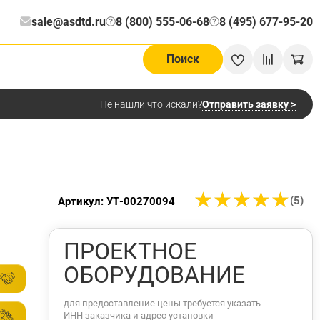
sale@asdtd.ru
8 (800) 555-06-68
8 (495) 677-95-20
?
?
Поиск
Отправить заявку >
Не нашли что искали?
★
★
★
★
★
★
★
★
★
★
(5)
Артикул: УТ-00270094
ПРОЕКТНОЕ
ОБОРУДОВАНИЕ
для предоставление цены требуется указать
ИНН заказчика и адрес установки