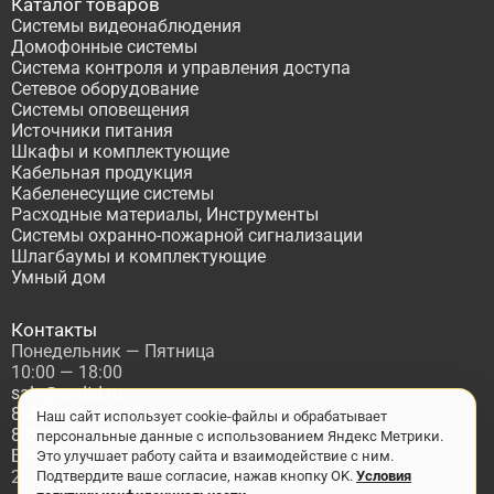
Каталог товаров
Системы видеонаблюдения
Домофонные системы
Система контроля и управления доступа
Сетевое оборудование
Системы оповещения
Источники питания
Шкафы и комплектующие
Кабельная продукция
Кабеленесущие системы
Расходные материалы, Инструменты
Системы охранно-пожарной сигнализации
Шлагбаумы и комплектующие
Умный дом
Контакты
Понедельник — Пятница
10:00 — 18:00
sale@asdtd.ru
8(495)677-95-20
Наш сайт использует cookie-файлы и обрабатывает
8(800)555-06-68
персональные данные с использованием Яндекс Метрики.
Бесплатный звонок по России
Это улучшает работу сайта и взаимодействие с ним.
2017-2026 г. ООО "ТД АСД"
Подтвердите ваше согласие, нажав кнопку OK.
Условия