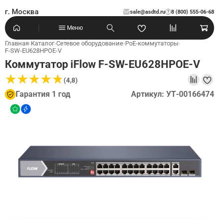
г. Москва
sale@asdtd.ru
8 (800) 555-06-68
?
Меню
Главная
›
Каталог
›
Сетевое оборудование
›
PoE-коммутаторы
›
F-SW-EU628HPOE-V
Коммутатор iFlow F-SW-EU628HPOE-V
★
★
★
★
★
★
★
★
★
★
(4,8)
Гарантия 1 год
Артикул: УТ-00166474