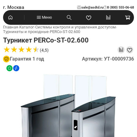
г. Москва
sale@asdtd.ru
8 (800) 555-06-68
?
Меню
Главная
›
Каталог
›
Системы контроля и управления доступом
›
Турникеты и проходные
›
PERCo-ST-02.600
Турникет PERCo-ST-02.600
★
★
★
★
★
★
★
★
★
★
(4,5)
Гарантия 1 год
Артикул: УТ-00009736