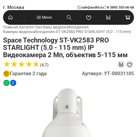
г. Москва
sale@asdtd.ru
8 (800) 555-06-68
?
Меню
Главная
›
Каталог
›
Системы видеонаблюдения
›
Камеры видеонаблюдения
›
ST-VK2583 PRO STARLIGHT (5.0 - 115 mm)
Space Technology ST-VK2583 PRO
STARLIGHT (5.0 - 115 mm) IP
Видеокамера 2 Мп, объектив 5-115 мм
★
★
★
★
★
★
★
★
★
★
(4,7)
Гарантия 2 года
Артикул: УТ-00031105