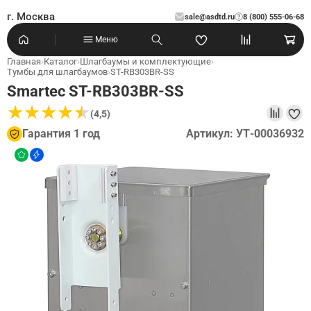
г. Москва
sale@asdtd.ru
8 (800) 555-06-68
?
Меню
Главная
›
Каталог
›
Шлагбаумы и комплектующие
›
Тумбы для шлагбаумов
›
ST-RB303BR-SS
Smartec ST-RB303BR-SS
★
★
★
★
★
★
★
★
★
★
(4,5)
Гарантия 1 год
Артикул: УТ-00036932