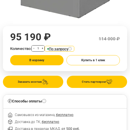
95 190 ₽
114 000 ₽
Количество:
По запросу
−
+
В корзину
Купить в 1 клик
Заказать монтаж
Стать партнером
Способы оплаты
Самовывоз из магазина,
бесплатно
Доставка до ТК,
бесплатно
Доставка в пределах МКАД,
от 500 руб.