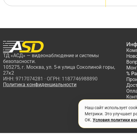
Инф
Ком
ТД «АСД» — видеонаблюдение и системы
Нов
безопасности.
Вопр
105275, г. Москва, ул. 5-я улица Соколиной горы,
Мон
27к2
% Р
ИНН: 9717074281 · ОГРН: 1187746988890
Про
Политика конфиденциальности
Дос
Опл
Кон
Пар
Наш сайт использует coo
Про
Метрики. Это улучшает ра
OK.
Условия политики к