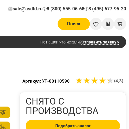
sale@asdtd.ru
8 (800) 555-06-68
8 (495) 677-95-20
?
?
Поиск
Отправить заявку >
Не нашли что искали?
★
★
★
★
★
★
★
★
★
★
(4,3)
Артикул: УТ-00110590
СНЯТО С
ПРОИЗВОДСТВА
Подобрать аналог