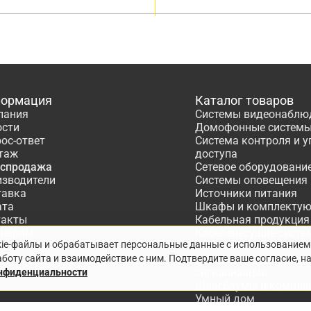
ормация
Каталог товаров
пания
Системы видеонаблю
ости
Домофонные систем
ос-ответ
Система контроля и 
таж
доступа
аспродажа
Сетевое оборудовани
изводители
Системы оповещения
тавка
Источники питания
ата
Шкафы и комплекту
такты
Кабельная продукция
тнёрам
Кабеленесущие систе
kie-файлы и обрабатывает персональные данные с использованием
ектирование
Расходные материалы
боту сайта и взаимодействие с ним. Подтвердите ваше согласие, н
Системы охранно-по
сигнализации
онфиденциальности
Шлагбаумы и компле
Умный дом