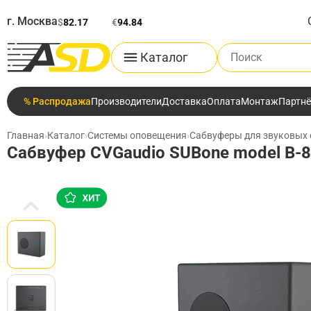
г. Москва
$
82.17
€
94.84
Поиск по каталог
Каталог
% Распродажа
Производители
Доставка
Оплата
Монтаж
Партн
Главная
›
Каталог
›
Системы оповещения
›
Сабвуферы для звуковых 
Сабвуфер CVGaudio SUBone model B-