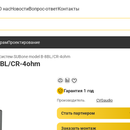
О нас
Новости
Вопрос-ответ
Контакты
у
ёрам
Проектирование
систем
›
SUBone model B-8BL/CR-4ohm
8BL/CR-4ohm
Гарантия 1 год
Производитель.
CVGaudio
Стать партнером
Заказать монтаж