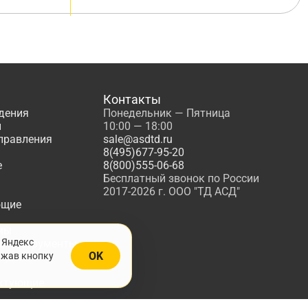
Контакты
дения
Понедельник — Пятница
ы
10:00 — 18:00
управления
sale@asdtd.ru
8(495)677-95-20
е
8(800)555-06-68
Бесплатный звонок по России
2017-2026 г. ООО "ТД АСД"
ющие
мы
 Яндекс
, Инструменты
OK
ажав кнопку
жарной
ктующие