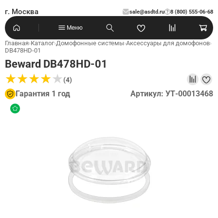
г. Москва
sale@asdtd.ru
8 (800) 555-06-68
?
Меню
Главная
›
Каталог
›
Домофонные системы
›
Аксессуары для домофонов
›
DB478HD-01
Beward DB478HD-01
★
★
★
★
★
★
★
★
★
★
(4)
Гарантия 1 год
Артикул: УТ-00013468