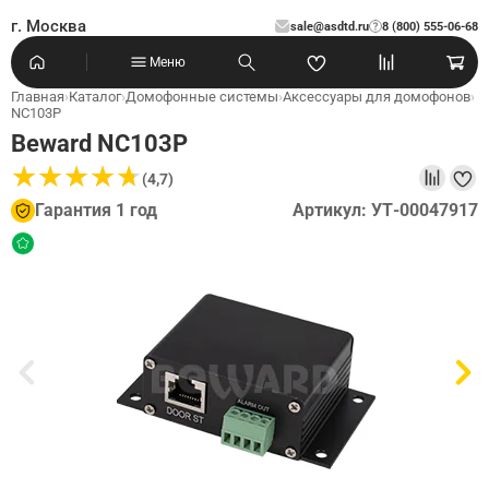
г. Москва
sale@asdtd.ru
8 (800) 555-06-68
?
Меню
Главная
›
Каталог
›
Домофонные системы
›
Аксессуары для домофонов
›
NC103P
Beward NC103P
★
★
★
★
★
★
★
★
★
★
(4,7)
Гарантия 1 год
Артикул: УТ-00047917