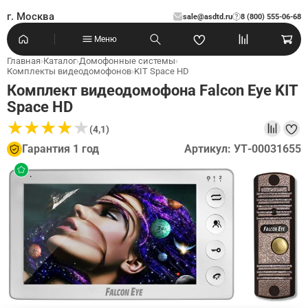
г. Москва
sale@asdtd.ru
8 (800) 555-06-68
?
Меню
Главная
›
Каталог
›
Домофонные системы
›
Комплекты видеодомофонов
›
KIT Space HD
Комплект видеодомофона Falcon Eye KIT
Space HD
★
★
★
★
★
★
★
★
★
★
(4,1)
Гарантия 1 год
Артикул: УТ-00031655