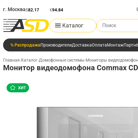
г. Москва
$
82.17
€
94.84
Поиск по каталог
Каталог
% Распродажа
Производители
Доставка
Оплата
Монтаж
Партн
Главная
›
Каталог
›
Домофонные системы
›
Мониторы видеодомофо
Монитор видеодомофона Commax CDV