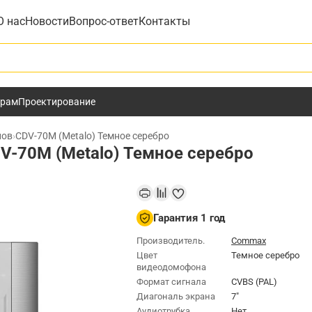
О нас
Новости
Вопрос-ответ
Контакты
у
ёрам
Проектирование
нов
›
CDV-70M (Metalo) Темное серебро
-70M (Metalo) Темное серебро
Гарантия 1 год
Производитель.
Commax
Цвет
Темное серебро
видеодомофона
Формат сигнала
CVBS (PAL)
Диагональ экрана
7"
Аудиотрубка
Нет