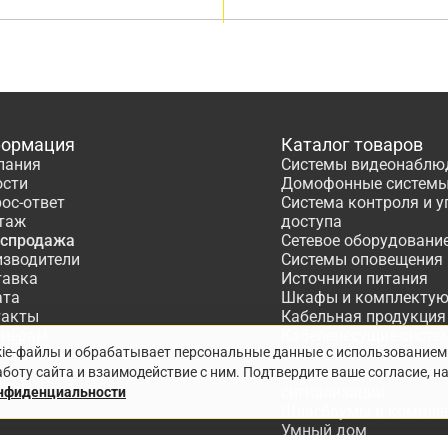
ормация
Каталог товаров
пания
Системы видеонаблю
ости
Домофонные систем
ос-ответ
Система контроля и 
таж
доступа
аспродажа
Сетевое оборудовани
изводители
Системы оповещения
тавка
Источники питания
ата
Шкафы и комплекту
такты
Кабельная продукция
тнёрам
Кабеленесущие систе
kie-файлы и обрабатывает персональные данные с использованием
ектирование
Расходные материалы
боту сайта и взаимодействие с ним. Подтвердите ваше согласие, н
Системы охранно-по
сигнализации
онфиденциальности
Шлагбаумы и компле
Умный дом