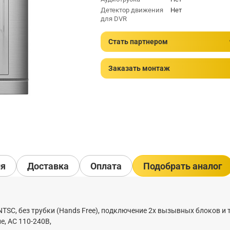
Детектор движения
Нет
для DVR
Стать партнером
Заказать монтаж
ия
Доставка
Оплата
Подобрать аналог
/NTSC, без трубки (Hands Free), подключение 2х вызывных блоков и 
е, AC 110-240В,