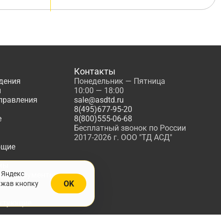
Контакты
дения
Понедельник — Пятница
ы
10:00 — 18:00
управления
sale@asdtd.ru
8(495)677-95-20
е
8(800)555-06-68
Бесплатный звонок по России
2017-2026 г. ООО "ТД АСД"
ющие
мы
 Яндекс
, Инструменты
OK
ажав кнопку
жарной
ктующие