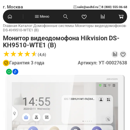
г. Москва
sale@asdtd.ru
8 (800) 555-06-68
?
Меню
Главная
›
Каталог
›
Домофонные системы
›
Мониторы видеодомофонов
›
DS-KH9510-WTE1 (B)
Монитор видеодомофона Hikvision DS-
KH9510-WTE1 (B)
★
★
★
★
★
★
★
★
★
★
(4,6)
Гарантия 3 года
Артикул: УТ-00027638