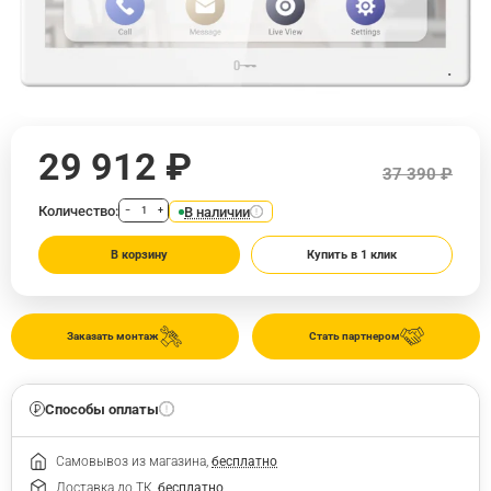
29 912 ₽
37 390 ₽
Количество:
В наличии
−
+
В корзину
Купить в 1 клик
Заказать монтаж
Стать партнером
Способы оплаты
Самовывоз из магазина,
бесплатно
Доставка до ТК,
бесплатно