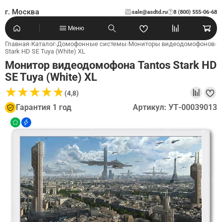
г. Москва
sale@asdtd.ru
8 (800) 555-06-68
?
Меню
Главная
›
Каталог
›
Домофонные системы
›
Мониторы видеодомофонов
›
Stark HD SE Tuya (White) XL
Монитор видеодомофона Tantos Stark HD
SE Tuya (White) XL
★
★
★
★
★
★
★
★
★
★
(4,8)
Гарантия 1 год
Артикул: УТ-00039013