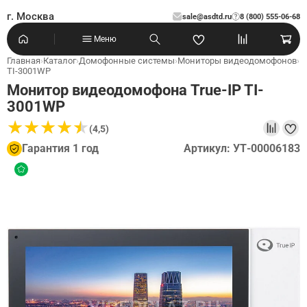
г. Москва
sale@asdtd.ru
8 (800) 555-06-68
?
Меню
Главная
›
Каталог
›
Домофонные системы
›
Мониторы видеодомофонов
›
TI-3001WP
Монитор видеодомофона True-IP TI-
3001WP
★
★
★
★
★
★
★
★
★
★
(4,5)
Гарантия 1 год
Артикул: УТ-00006183