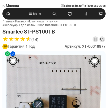
г. Москва
sale@asdtd.ru
8 (800) 555-06-68
?
Меню
Главная
›
Каталог
›
Источники питания
›
Аксессуары для источников питания
›
ST-PS100TB
Smartec ST-PS100TB
★
★
★
★
★
★
★
★
★
★
(4,6)
Гарантия 1 год
Артикул: УТ-00018877