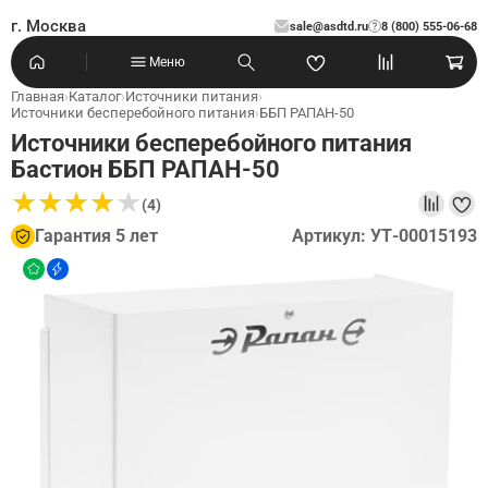
г. Москва
sale@asdtd.ru
8 (800) 555-06-68
?
Меню
Главная
›
Каталог
›
Источники питания
›
Источники бесперебойного питания
›
ББП РАПАН-50
Источники бесперебойного питания
Бастион ББП РАПАН-50
★
★
★
★
★
★
★
★
★
★
(4)
Гарантия 5 лет
Артикул: УТ-00015193