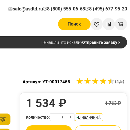
sale@asdtd.ru
8 (800) 555-06-68
8 (495) 677-95-20
?
?
Поиск
Отправить заявку >
Не нашли что искали?
★
★
★
★
★
★
★
★
★
★
(4,5)
Артикул: УТ-00017455
1 534 ₽
1 763 ₽
Количество:
В наличии
−
+