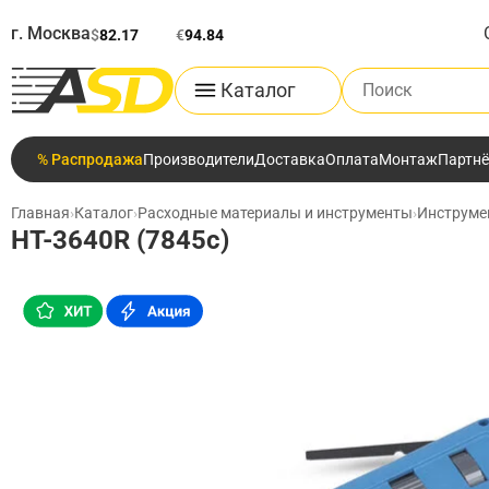
г. Москва
$
82.17
€
94.84
Поиск по каталог
Каталог
% Распродажа
Производители
Доставка
Оплата
Монтаж
Партн
Главная
›
Каталог
›
Расходные материалы и инструменты
›
Инструме
HT-3640R (7845c)