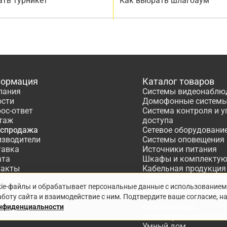
ать турникет
Как выбрать шлагбаум
ормация
Каталог товаров
пания
Системы видеонаблю
ости
Домофонные систем
ос-ответ
Система контроля и 
таж
доступа
аспродажа
Сетевое оборудовани
изводители
Системы оповещения
тавка
Источники питания
ата
Шкафы и комплекту
такты
Кабельная продукция
тнёрам
Кабеленесущие систе
kie-файлы и обрабатывает персональные данные с использованием
ектирование
Расходные материалы
боту сайта и взаимодействие с ним. Подтвердите ваше согласие, н
Системы охранно-по
сигнализации
онфиденциальности
Шлагбаумы и компле
Умный дом