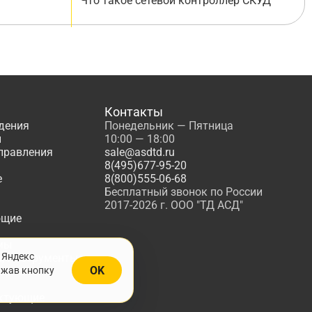
Что такое сетевой контроллер СКУД
Контакты
дения
Понедельник — Пятница
ы
10:00 — 18:00
управления
sale@asdtd.ru
8(495)677-95-20
е
8(800)555-06-68
Бесплатный звонок по России
2017-2026 г. ООО "ТД АСД"
ющие
мы
 Яндекс
, Инструменты
OK
ажав кнопку
жарной
ктующие