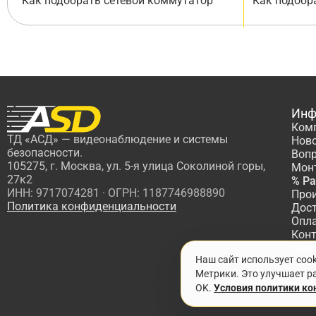
Как подобрать сетевой коммутатор
Как подобр
Инф
Ком
ТД «АСД» — видеонаблюдение и системы
Нов
безопасности.
Вопр
105275, г. Москва, ул. 5-я улица Соколиной горы,
Мон
27к2
% Р
ИНН: 9717074281 · ОГРН: 1187746988890
Про
Политика конфиденциальности
Дос
Опл
Кон
Пар
Наш сайт использует coo
Про
Метрики. Это улучшает ра
OK.
Условия политики к