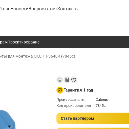
О нас
Новости
Вопрос-ответ
Контакты
у
ёрам
Проектирование
нты для монтажа СКС
›
HT-3640R (7845c)
Гарантия 1 год
Производитель.
Cabeus
Код производителя
7845c
Стать партнером