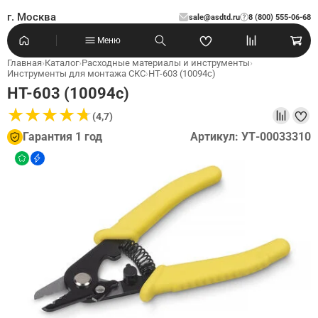
г. Москва
sale@asdtd.ru
8 (800) 555-06-68
?
Меню
Главная
›
Каталог
›
Расходные материалы и инструменты
›
Инструменты для монтажа СКС
›
HT-603 (10094c)
HT-603 (10094c)
★
★
★
★
★
★
★
★
★
★
(4,7)
Гарантия 1 год
Артикул: УТ-00033310