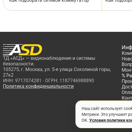
Как подобрать сетевой коммутатор
Как подобр
Инф
Ком
ТД «АСД» — видеонаблюдение и системы
Нов
безопасности.
Вопр
105275, г. Москва, ул. 5-я улица Соколиной горы,
Мон
27к2
% Р
ИНН: 9717074281 · ОГРН: 1187746988890
Про
Политика конфиденциальности
Дос
Опл
Кон
Пар
Наш сайт использует coo
Про
Метрики. Это улучшает ра
OK.
Условия политики к