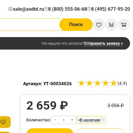
sale@asdtd.ru
8 (800) 555-06-68
8 (495) 677-95-20
?
?
Поиск
Отправить заявку >
Не нашли что искали?
★
★
★
★
★
★
★
★
★
★
(4,9)
Артикул: УТ-00034026
2 659 ₽
3 056 ₽
Количество:
В наличии
−
+