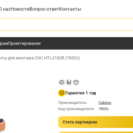
О нас
Новости
Вопрос-ответ
Контакты
у
ёрам
Проектирование
нты для монтажа СКС
›
HT-L2182R (7832c)
Гарантия 1 год
Производитель.
Cabeus
Код производителя
7832c
Стать партнером