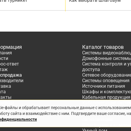
ать турникет
Как выбрать шлагбаум
ормация
Каталог товаров
пания
Системы видеонаблю
ости
Домофонные систем
ос-ответ
Система контроля и 
таж
доступа
аспродажа
Сетевое оборудовани
изводители
Системы оповещения
тавка
Источники питания
ата
Шкафы и комплекту
такты
Кабельная продукция
тнёрам
Кабеленесущие систе
kie-файлы и обрабатывает персональные данные с использованием
ектирование
Расходные материалы
боту сайта и взаимодействие с ним. Подтвердите ваше согласие, н
Системы охранно-по
сигнализации
онфиденциальности
Шлагбаумы и компле
Умный дом