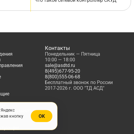
Что такое сетевой контроллер СКУД
Контакты
дения
Понедельник — Пятница
ы
10:00 — 18:00
управления
sale@asdtd.ru
8(495)677-95-20
е
8(800)555-06-68
Бесплатный звонок по России
2017-2026 г. ООО "ТД АСД"
ющие
мы
 Яндекс
, Инструменты
OK
ажав кнопку
жарной
ктующие