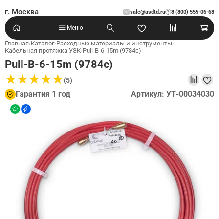
г. Москва
sale@asdtd.ru
8 (800) 555-06-68
?
Меню
Главная
›
Каталог
›
Расходные материалы и инструменты
›
Кабельная протяжка УЗК
›
Pull-B-6-15m (9784c)
Pull-B-6-15m (9784c)
★
★
★
★
★
★
★
★
★
★
(5)
Гарантия 1 год
Артикул: УТ-00034030