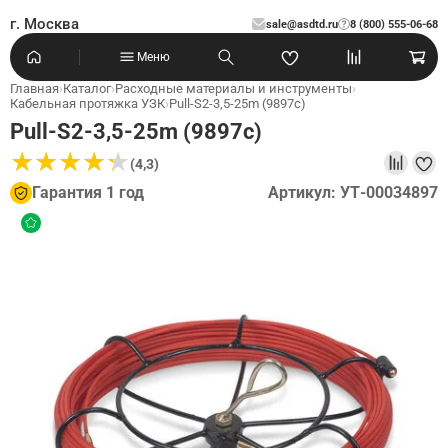
г. Москва
sale@asdtd.ru
8 (800) 555-06-68
?
Меню
Главная
›
Каталог
›
Расходные материалы и инструменты
›
Кабельная протяжка УЗК
›
Pull-S2-3,5-25m (9897c)
Pull-S2-3,5-25m (9897c)
★
★
★
★
★
★
★
★
★
★
(4,3)
Гарантия 1 год
Артикул: УТ-00034897