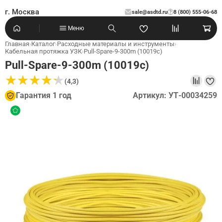
г. Москва
sale@asdtd.ru
8 (800) 555-06-68
?
Меню
Главная
›
Каталог
›
Расходные материалы и инструменты
›
Кабельная протяжка УЗК
›
Pull-Spare-9-300m (10019c)
Pull-Spare-9-300m (10019c)
★
★
★
★
★
★
★
★
★
★
(4,3)
Гарантия 1 год
Артикул: УТ-00034259